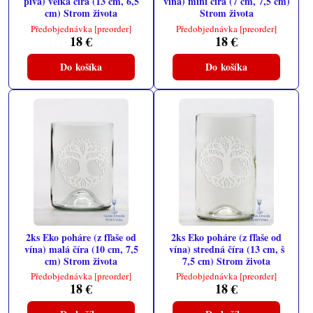
piva) veľká číra (13 cm, 6,5
vína) mini číra (7 cm, 7,5 cm)
cm) Strom života
Strom života
Předobjednávka [preorder]
Předobjednávka [preorder]
18 €
18 €
Do košíka
Do košíka
2ks Eko poháre (z fľaše od
2ks Eko poháre (z fľaše od
vína) malá číra (10 cm, 7,5
vína) stredná číra (13 cm, š
cm) Strom života
7,5 cm) Strom života
Předobjednávka [preorder]
Předobjednávka [preorder]
18 €
18 €