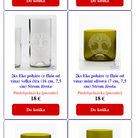
Do košíka
Do košíka
2ks Eko poháre (z fľaše od
2ks Eko poháre (z fľaše od
vína) veľká číra (16 cm, 7,5
vína) mini olivová (7 cm, 7,5
cm) Strom života
cm) Strom života
Předobjednávka [preorder]
Předobjednávka [preorder]
18 €
18 €
Do košíka
Do košíka