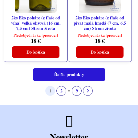
2ks Eko poháre (z fľaše od
2ks Eko poháre (z fľaše od
vína) veľká olivová (16 cm,
piva) malá hnedá (7 cm, 6,5
7,5 cm) Strom života
cm) Strom života
Předobjednávka [preorder]
Předobjednávka [preorder]
18 €
18 €
Do košíka
Do košíka
Ďalšie produkty
1
2
9
Newsletter