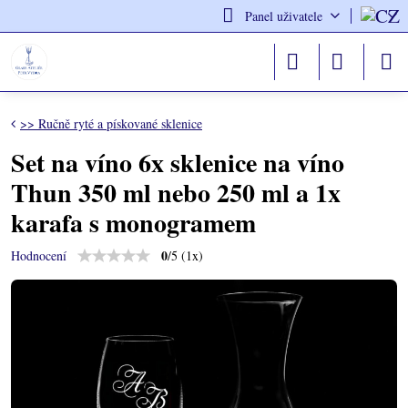
Panel uživatele
>> Ručně ryté a pískované sklenice
Set na víno 6x sklenice na víno
Thun 350 ml nebo 250 ml a 1x
karafa s monogramem
0
/
5
(
1
x)
Hodnocení