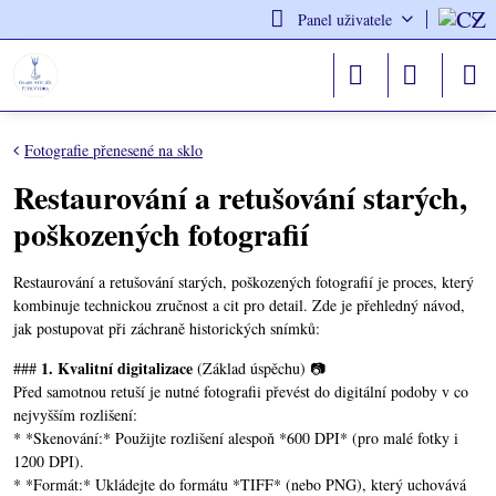
Panel uživatele
Fotografie přenesené na sklo
Restaurování a retušování starých,
poškozených fotografií
Restaurování a retušování starých, poškozených fotografií je proces, který
kombinuje technickou zručnost a cit pro detail. Zde je přehledný návod,
jak postupovat při záchraně historických snímků:
1. Kvalitní digitalizace
###
(Základ úspěchu) 📷
Před samotnou retuší je nutné fotografii převést do digitální podoby v co
nejvyšším rozlišení:
* *Skenování:* Použijte rozlišení alespoň *600 DPI* (pro malé fotky i
1200 DPI).
* *Formát:* Ukládejte do formátu *TIFF* (nebo PNG), který uchovává