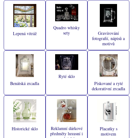
Quadro whisky
sety
Gravírování
Lepená vitráž
fotografií, nápisů a
motivů
Ryté sklo
Benátská zrcadla
Pískované a ryté
dekorativní zrcadla
Reklamní dárkové
Historické sklo
Placatky s
předměty luxusní i
motivem