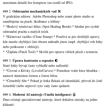
maximum detailů bez komprese (na rozdíl od JPG).
Odstranění mechanických vad
### 2.
🛠️
V grafickém editoru Adobe Photoshop nebo zoner photo studio se
zaměřujeme na prach, škrábance a trhliny:
* *Bodový retušovací štětec (Spot Healing Brush):* Ideální pro rychlé
odstranění prachu a malých teček.
* *Klonovací razítko (Clone Stamp):* Používá se pro složitější opravy,
kde musíte chybějící část obrazu nahradit jinou (např. chybějící roh fotky
nebo poškození v obličeji).
* *Záplata (Patch Tool):* Skvělá pro opravu větších ploch s texturou.
Úprava kontrastu a expozice
### 3.
🌓
Staré fotky bývají často vybledlé nebo zažloutlé:
* *Úrovně a Křivky (Levels/Curves):* Pomohou vrátit fotce hloubku –
nastavit skutečnou černou a čistou bílou.
* *Černobílý filtr:* Pokud je fotka flekatá od chemikálií, převod do čistě
černobílé (nebo sépiové) tyto vady často sjednotí.
Moderní AI nástroje (Umělá inteligence)
### 4.
🤖
Dnes existují specializované nástroje, které dokážou zázraky na jedno
kliknutí: