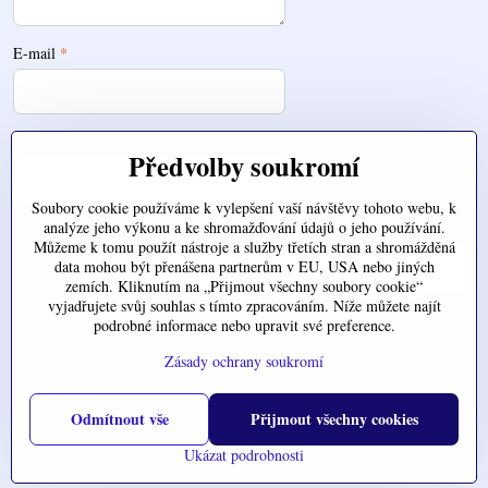
E-mail
*
Telefon
Předvolby soukromí
Soubory cookie používáme k vylepšení vaší návštěvy tohoto webu, k
analýze jeho výkonu a ke shromažďování údajů o jeho používání.
Zde nahrajte váš soubor
Můžeme k tomu použít nástroje a služby třetích stran a shromážděná
data mohou být přenášena partnerům v EU, USA nebo jiných
zemích. Kliknutím na „Přijmout všechny soubory cookie“
vyjadřujete svůj souhlas s tímto zpracováním. Níže můžete najít
podrobné informace nebo upravit své preference.
Odeslat
Zásady ochrany soukromí
Odmítnout vše
Přijmout všechny cookies
©
2026
Copyright
Předvolby soukromí
Zásady ochrany soukromí
Ukázat podrobnosti
Vytvořeno systémem:
ByznysWeb.cz