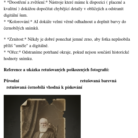
* *Doostření a zvětšení:* Nástroje které máme k dispozici ( placené a
kvalitní ) dokážou dopočítat chybějící detaily v obličejích a odstranit
digitální šum.
* *Kolorování:* AI dokáže velmi věrně odhadnout a doplnit barvy do
černobílých snímků.
* *Zrnitost:* Někdy je dobré ponechat jemné zrno, aby fotka nepůsobila
příliš "uměle" a digitálně.
* *Ořez:* Odstraníme potrhané okraje, pokud nejsou součástí historické
hodnoty snímku.
Reference a ukázka retušovaných poškozených fotografií:
Původní retušovaná barevná
retušovaná černobílá vhodná k pískování