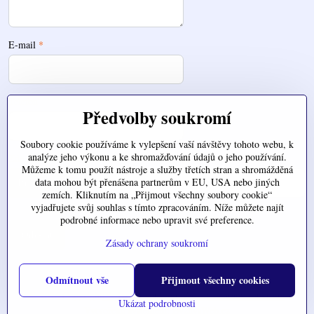
E-mail
*
Telefon
Předvolby soukromí
Soubory cookie používáme k vylepšení vaší návštěvy tohoto webu, k
analýze jeho výkonu a ke shromažďování údajů o jeho používání.
Zde nahrajte váš soubor
Můžeme k tomu použít nástroje a služby třetích stran a shromážděná
data mohou být přenášena partnerům v EU, USA nebo jiných
zemích. Kliknutím na „Přijmout všechny soubory cookie“
vyjadřujete svůj souhlas s tímto zpracováním. Níže můžete najít
podrobné informace nebo upravit své preference.
Odeslat
Zásady ochrany soukromí
Odmítnout vše
Přijmout všechny cookies
©
2026
Copyright
Předvolby soukromí
Zásady ochrany soukromí
Ukázat podrobnosti
Vytvořeno systémem:
ByznysWeb.cz