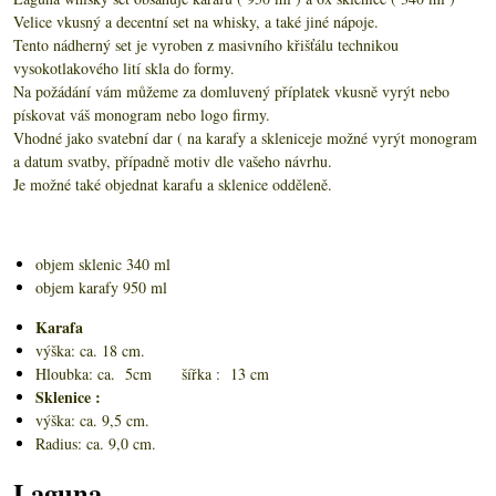
Velice vkusný a decentní set na whisky, a také jiné nápoje.
Tento nádherný set je vyroben z masivního křišťálu technikou
vysokotlakového lití skla do formy.
Na požádání vám můžeme za domluvený příplatek vkusně vyrýt nebo
pískovat váš monogram nebo logo firmy.
Vhodné jako svatební dar ( na karafy a skleniceje možné vyrýt monogram
a datum svatby, případně motiv dle vašeho návrhu.
Je možné také objednat karafu a sklenice odděleně.
objem sklenic 340 ml
objem karafy 950 ml
Karafa
výška: ca. 18 cm.
Hloubka: ca. 5cm šířka : 13 cm
Sklenice :
výška: ca. 9,5 cm.
Radius: ca. 9,0 cm.
Laguna