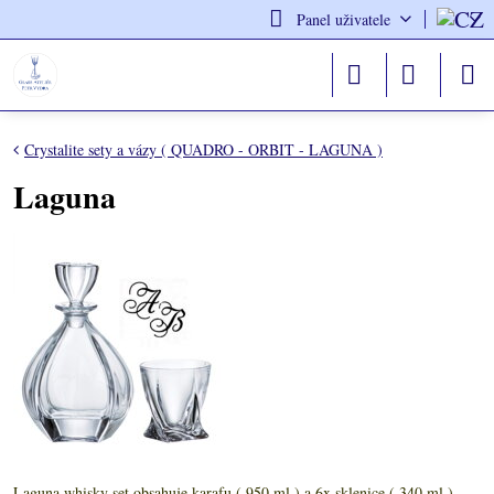
Panel uživatele
Crystalite sety a vázy ( QUADRO - ORBIT - LAGUNA )
Laguna
Laguna whisky set obsahuje karafu ( 950 ml ) a 6x sklenice ( 340 ml )