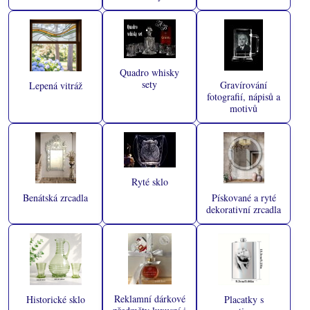
Quadro whisky
sety
Gravírování
Lepená vitráž
fotografií, nápisů a
motivů
Ryté sklo
Benátská zrcadla
Pískované a ryté
dekorativní zrcadla
Reklamní dárkové
Historické sklo
Placatky s