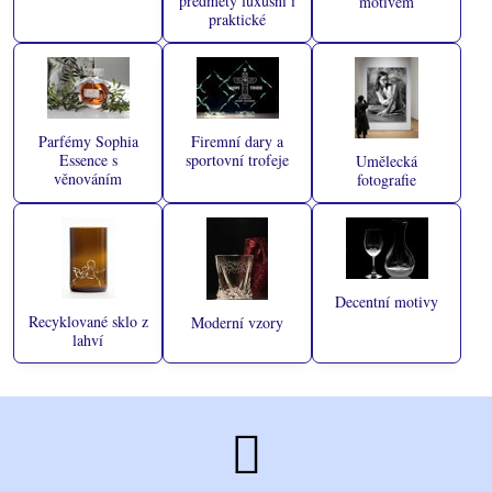
předměty luxusní i
motivem
praktické
Parfémy Sophia
Firemní dary a
Essence s
sportovní trofeje
Umělecká
věnováním
fotografie
Decentní motivy
Recyklované sklo z
Moderní vzory
lahví