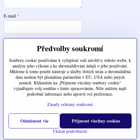
E-mail
*
Telefon
Předvolby soukromí
Soubory cookie používáme k vylepšení vaší návštěvy tohoto webu, k
analýze jeho výkonu a ke shromažďování údajů o jeho používání.
Zde nahrajte váš soubor
Můžeme k tomu použít nástroje a služby třetích stran a shromážděná
data mohou být přenášena partnerům v EU, USA nebo jiných
zemích. Kliknutím na „Přijmout všechny soubory cookie“
vyjadřujete svůj souhlas s tímto zpracováním. Níže můžete najít
podrobné informace nebo upravit své preference.
Odeslat
Zásady ochrany soukromí
Odmítnout vše
Přijmout všechny cookies
©
2026
Copyright
Předvolby soukromí
Zásady ochrany soukromí
Ukázat podrobnosti
Vytvořeno systémem:
ByznysWeb.cz