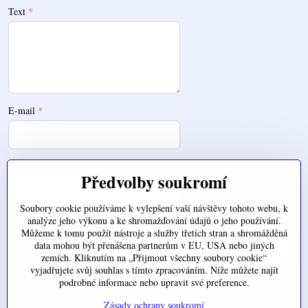
Text
*
E-mail
*
Telefon
Předvolby soukromí
Soubory cookie používáme k vylepšení vaší návštěvy tohoto webu, k
analýze jeho výkonu a ke shromažďování údajů o jeho používání.
Zde nahrajte váš soubor
Můžeme k tomu použít nástroje a služby třetích stran a shromážděná
data mohou být přenášena partnerům v EU, USA nebo jiných
zemích. Kliknutím na „Přijmout všechny soubory cookie“
vyjadřujete svůj souhlas s tímto zpracováním. Níže můžete najít
podrobné informace nebo upravit své preference.
Odeslat
Zásady ochrany soukromí