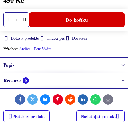
450 Kč
Do košíku
Dotaz k produktu
Hlídací pes
Doručení
Výrobce:
Atelier - Petr Vydra
Popis
Recenze
0
Facebook
Twitter
Bluesky
Pinterest
Reddit
LinkedIn
WhatsApp
E-
mail
Předchozí produkt
Následující produkt