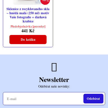
Sklenice z recyklovaného skla
– hnědá malá (250 ml) motiv
Vaše fotografie + dárková
krabice
Předobjednávka [preorder]
441 Kč
Do košíku
Newsletter
Odebírat naše novinky:
Odebírat