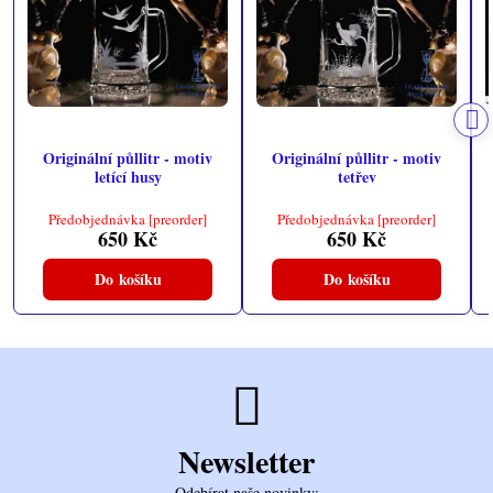
Originální půllitr - motiv
Originální půllitr - motiv
letící husy
tetřev
Předobjednávka [preorder]
Předobjednávka [preorder]
650 Kč
650 Kč
Do košíku
Do košíku
Newsletter
Odebírat naše novinky: