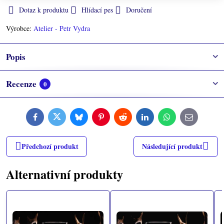
Dotaz k produktu
Hlídací pes
Doručení
Výrobce:
Atelier - Petr Vydra
Popis
Recenze
0
Facebook
Twitter
Bluesky
Pinterest
Reddit
LinkedIn
WhatsApp
E-
mail
Předchozí produkt
Následující produkt
Alternativní produkty