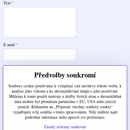
Text
*
E-mail
*
Telefon
Předvolby soukromí
Soubory cookie používáme k vylepšení vaší návštěvy tohoto webu, k
analýze jeho výkonu a ke shromažďování údajů o jeho používání.
Zde nahrajte váš soubor
Můžeme k tomu použít nástroje a služby třetích stran a shromážděná
data mohou být přenášena partnerům v EU, USA nebo jiných
zemích. Kliknutím na „Přijmout všechny soubory cookie“
vyjadřujete svůj souhlas s tímto zpracováním. Níže můžete najít
podrobné informace nebo upravit své preference.
Odeslat
Zásady ochrany soukromí