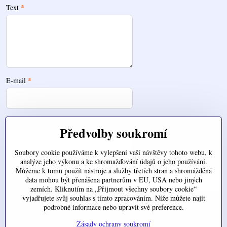
Text
*
E-mail
*
Telefon
Předvolby soukromí
Soubory cookie používáme k vylepšení vaší návštěvy tohoto webu, k
analýze jeho výkonu a ke shromažďování údajů o jeho používání.
Zde nahrajte váš soubor
Můžeme k tomu použít nástroje a služby třetích stran a shromážděná
data mohou být přenášena partnerům v EU, USA nebo jiných
zemích. Kliknutím na „Přijmout všechny soubory cookie“
vyjadřujete svůj souhlas s tímto zpracováním. Níže můžete najít
podrobné informace nebo upravit své preference.
Odeslat
Zásady ochrany soukromí