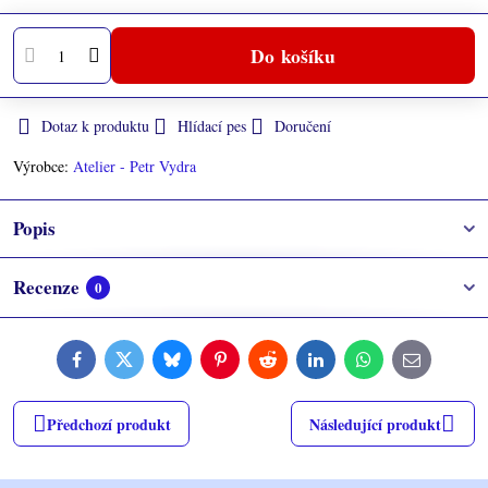
Do košíku
Dotaz k produktu
Hlídací pes
Doručení
Výrobce:
Atelier - Petr Vydra
Popis
Recenze
0
Facebook
Twitter
Bluesky
Pinterest
Reddit
LinkedIn
WhatsApp
E-
mail
Předchozí produkt
Následující produkt