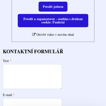
Povolit jednou
Povolit a zapamatovat - souhlas s druhem
cookie: Funkční
Otevřít video v novém okně
KONTAKTNÍ FORMULÁŘ
Text
*
E-mail
*