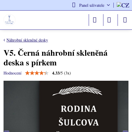
Panel uživatele
Náhrobní skleněné desky
V5. Černá náhrobní skleněná
deska s pírkem
4.33
/
5
(
3
x)
Hodnocení