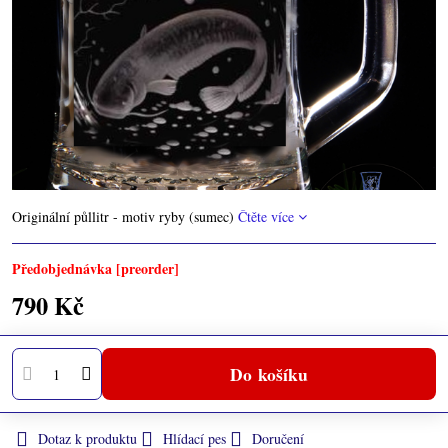
Originální půllitr - motiv ryby (sumec)
Čtěte více
Předobjednávka [preorder]
790 Kč
Do košíku
Dotaz k produktu
Hlídací pes
Doručení