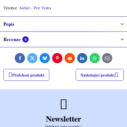
Výrobce:
Atelier - Petr Vydra
Popis
Recenze
0
Facebook
Twitter
Bluesky
Pinterest
Reddit
LinkedIn
WhatsApp
E-
mail
Předchozí produkt
Následující produkt
Newsletter
Odebírat naše novinky: