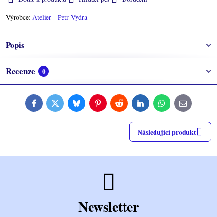
Výrobce:
Atelier - Petr Vydra
Popis
Recenze
0
Facebook
Twitter
Bluesky
Pinterest
Reddit
LinkedIn
WhatsApp
E-
mail
Následující produkt
Newsletter