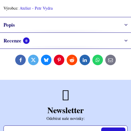
Výrobce:
Atelier - Petr Vydra
Popis
Recenze
0
Facebook
Twitter
Bluesky
Pinterest
Reddit
LinkedIn
WhatsApp
E-
mail
Newsletter
Odebírat naše novinky: