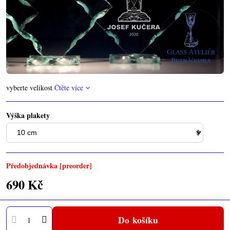
vyberte velikost
Čtěte více
Výška plakety
Předobjednávka [preorder]
690 Kč
Do košíku