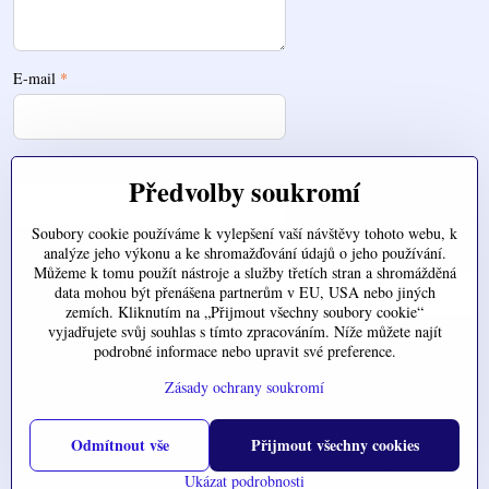
E-mail
*
Telefon
Předvolby soukromí
Soubory cookie používáme k vylepšení vaší návštěvy tohoto webu, k
analýze jeho výkonu a ke shromažďování údajů o jeho používání.
Zde nahrajte váš soubor
Můžeme k tomu použít nástroje a služby třetích stran a shromážděná
data mohou být přenášena partnerům v EU, USA nebo jiných
zemích. Kliknutím na „Přijmout všechny soubory cookie“
vyjadřujete svůj souhlas s tímto zpracováním. Níže můžete najít
podrobné informace nebo upravit své preference.
Odeslat
Zásady ochrany soukromí
Odmítnout vše
Přijmout všechny cookies
©
2026
Copyright
Předvolby soukromí
Zásady ochrany soukromí
Ukázat podrobnosti