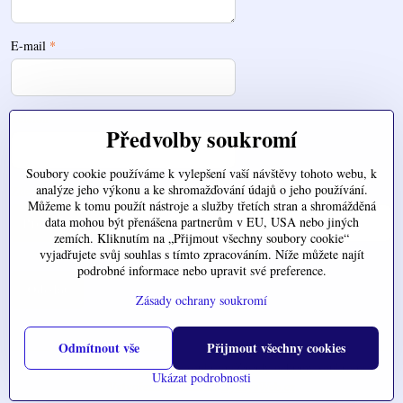
E-mail
*
Telefon
Předvolby soukromí
Soubory cookie používáme k vylepšení vaší návštěvy tohoto webu, k
analýze jeho výkonu a ke shromažďování údajů o jeho používání.
Zde nahrajte váš soubor
Můžeme k tomu použít nástroje a služby třetích stran a shromážděná
data mohou být přenášena partnerům v EU, USA nebo jiných
zemích. Kliknutím na „Přijmout všechny soubory cookie“
vyjadřujete svůj souhlas s tímto zpracováním. Níže můžete najít
podrobné informace nebo upravit své preference.
Odeslat
Zásady ochrany soukromí
Odmítnout vše
Přijmout všechny cookies
©
2026
Copyright
Předvolby soukromí
Zásady ochrany soukromí
Ukázat podrobnosti
Vytvořeno systémem:
ByznysWeb.cz