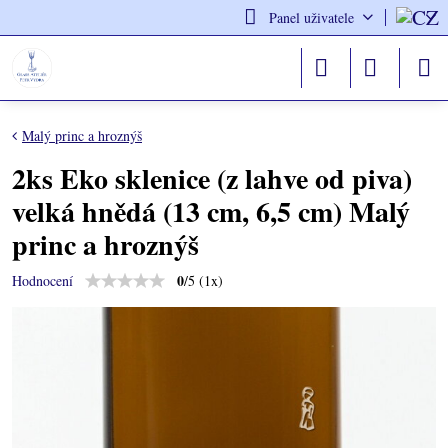
Panel uživatele
Malý princ a hroznýš
2ks Eko sklenice (z lahve od piva)
velká hnědá (13 cm, 6,5 cm) Malý
princ a hroznýš
0
/
5
(
1
x)
Hodnocení