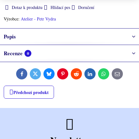
Dotaz k produktu
Hlídací pes
Doručení
Výrobce:
Atelier - Petr Vydra
Popis
Recenze
0
Facebook
Twitter
Bluesky
Pinterest
Reddit
LinkedIn
WhatsApp
E-
mail
Předchozí produkt