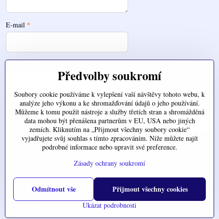
E-mail
*
Telefon
Předvolby soukromí
Soubory cookie používáme k vylepšení vaší návštěvy tohoto webu, k
analýze jeho výkonu a ke shromažďování údajů o jeho používání.
Zde nahrajte váš soubor
Můžeme k tomu použít nástroje a služby třetích stran a shromážděná
data mohou být přenášena partnerům v EU, USA nebo jiných
zemích. Kliknutím na „Přijmout všechny soubory cookie“
vyjadřujete svůj souhlas s tímto zpracováním. Níže můžete najít
podrobné informace nebo upravit své preference.
Odeslat
Zásady ochrany soukromí
Odmítnout vše
Přijmout všechny cookies
©
2026
Copyright
Předvolby soukromí
Zásady ochrany soukromí
Ukázat podrobnosti
Vytvořeno systémem:
ByznysWeb.cz