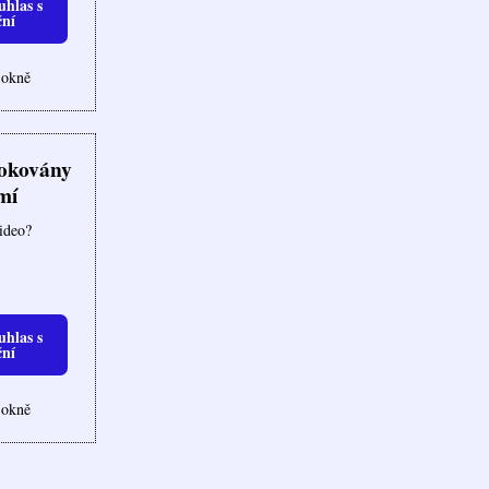
uhlas s
ční
 okně
lokovány
mí
video?
uhlas s
ční
 okně