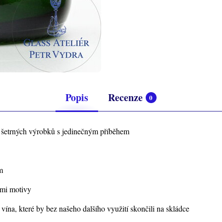
Popis
Recenze
0
y šetrných výrobků s jedinečným příběhem
m
ými motivy
ína, které by bez našeho dalšího využití skončili na skládce