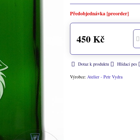
Předobjednávka [preorder]
450 Kč
Dotaz k produktu
Hlídací pes
Výrobce:
Atelier - Petr Vydra