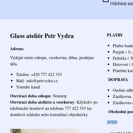
Odebírat na
Glass ateliér Petr Vydra
PLATBY
Platba bank
Adresa:
Paypal
( 0,-
Výdejní místo eshopu, vzorkovna, dílna, prodejna
Dobírka ( 50
skla.
Hotovost ( 0
Platební ka
Telefon: +420 777 422 333
DOPRAVA
Mail:
info@petrvydra.cz
Youtube kaná
l
Osobní odb
Otevírací doba eshopu
: Nonstop
Zásilkovna
Otevírací doba ateliéru a vzorkovny
: Kdykoliv po
Zásilk
telefonické domluvě na telefonu 777 422 333 lze
Obchodní po
domluvit schůzku nebo konzultaci objednávky.
GPDR