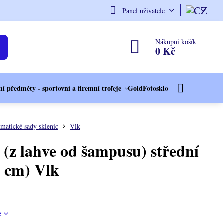
Panel uživatele
Nákupní košík
0 Kč
í předměty - sportovní a firemní trofeje
GoldFotosklo
matické sady sklenic
Vlk
 (z lahve od šampusu) střední
5 cm) Vlk
e