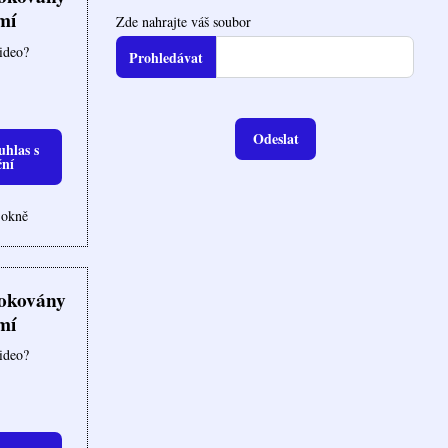
mí
Zde nahrajte váš soubor
video?
Odeslat
uhlas s
ční
 okně
lokovány
mí
video?