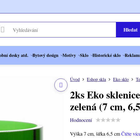
Hledat
obní desky atd.
Bytový design
Motivy
Sklo
Historické sklo
Reklamn
Úvod
Eshop skla
Eko sklo
Te
2ks Eko sklenice
zelená (7 cm, 6,
Hodnocení
Výška 7 cm, šířka 6,5 cm
Čtěte víc