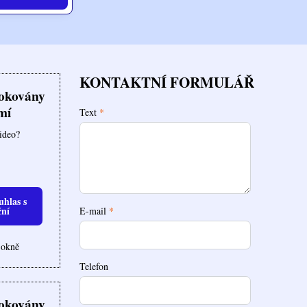
KONTAKTNÍ FORMULÁŘ
lokovány
mí
Text
*
video?
uhlas s
ční
E-mail
*
 okně
Telefon
lokovány