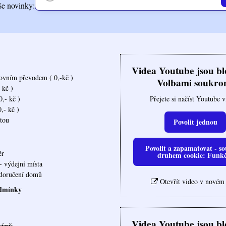
še novinky:
Videa Youtube jsou b
ovním převodem ( 0,-kč )
Volbami soukro
 kč )
Přejete si načíst Youtube 
,- kč )
,- kč )
rtou
Povolit jednou
Povolit a zapamatovat - so
ěr
druhem cookie: Funk
- výdejní místa
ovna doručení domů
Otevřít video v novém
dmínky
Videa Youtube jsou b