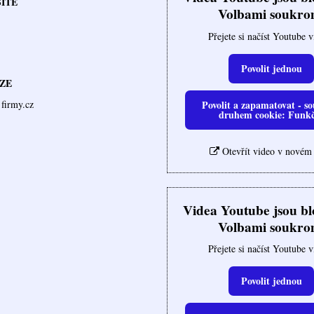
SÍTĚ
Volbami soukro
Přejete si načíst Youtube 
Povolit jednou
ZE
Povolit a zapamatovat - so
firmy.cz
druhem cookie: Funk
Otevřít video v novém
Videa Youtube jsou b
Volbami soukro
Přejete si načíst Youtube 
Povolit jednou