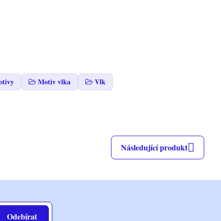
otivy
Motiv vlka
Vlk
Následující produkt
Odebírat