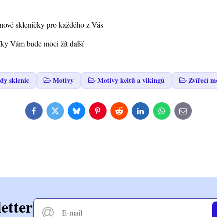
ignové skleničky pro každého z Vás
íky Vám bude moci žít další
dy sklenic
Motivy
Motivy keltů a vikingů
Zvířecí m
Facebook
Twitter
Bluesky
Pinterest
Reddit
LinkedIn
WhatsApp
E-
mail
etter