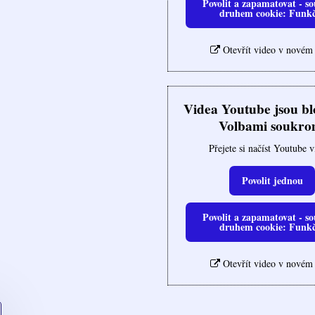
Povolit a zapamatovat - so
druhem cookie: Funk
Otevřít video v novém
Videa Youtube jsou b
Volbami soukro
Přejete si načíst Youtube 
Povolit jednou
Povolit a zapamatovat - so
druhem cookie: Funk
Otevřít video v novém