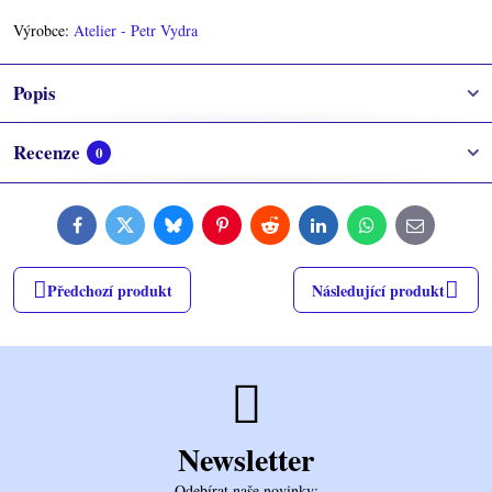
Výrobce:
Atelier - Petr Vydra
Popis
Recenze
0
Facebook
Twitter
Bluesky
Pinterest
Reddit
LinkedIn
WhatsApp
E-
mail
Předchozí produkt
Následující produkt
Newsletter
Odebírat naše novinky: