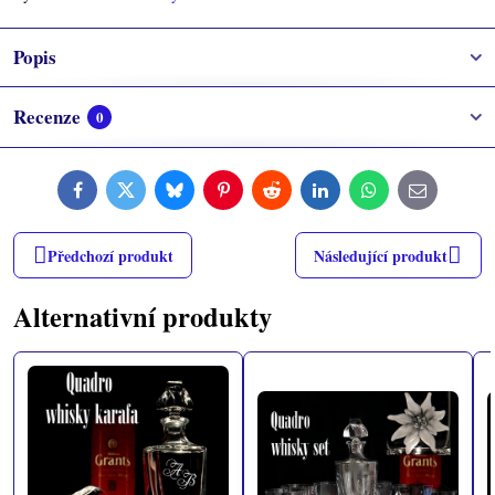
Popis
Recenze
0
Facebook
Twitter
Bluesky
Pinterest
Reddit
LinkedIn
WhatsApp
E-
mail
Předchozí produkt
Následující produkt
Alternativní produkty