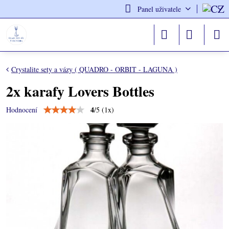
Panel uživatele
Crystalite sety a vázy ( QUADRO - ORBIT - LAGUNA )
2x karafy Lovers Bottles
4
/
5
(
1
x)
Hodnocení