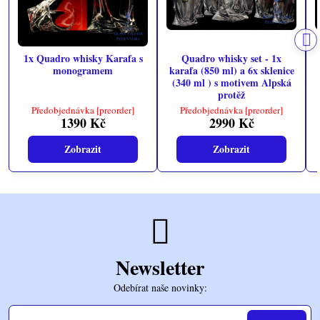
1x Quadro whisky Karafa s
Quadro whisky set - 1x
monogramem
karafa (850 ml) a 6x sklenice
(340 ml ) s motivem Alpská
protěž
Předobjednávka [preorder]
Předobjednávka [preorder]
1390 Kč
2990 Kč
Zobrazit
Zobrazit
Newsletter
Odebírat naše novinky: