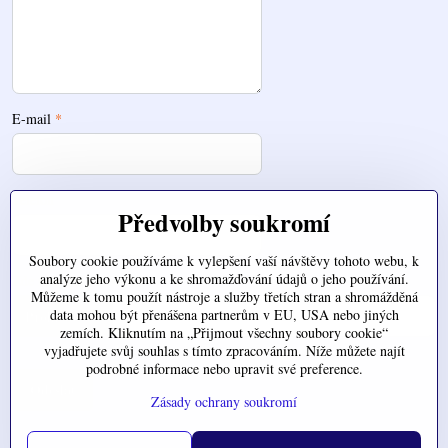
E-mail
*
Telefon
Předvolby soukromí
Soubory cookie používáme k vylepšení vaší návštěvy tohoto webu, k
analýze jeho výkonu a ke shromažďování údajů o jeho používání.
Zde nahrajte váš soubor
Můžeme k tomu použít nástroje a služby třetích stran a shromážděná
data mohou být přenášena partnerům v EU, USA nebo jiných
zemích. Kliknutím na „Přijmout všechny soubory cookie“
vyjadřujete svůj souhlas s tímto zpracováním. Níže můžete najít
podrobné informace nebo upravit své preference.
Odeslat
Zásady ochrany soukromí