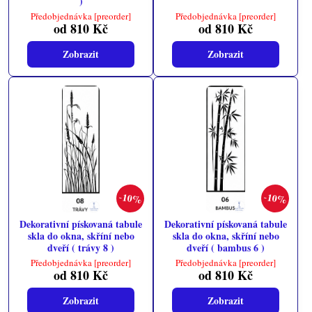
)
Předobjednávka [preorder]
Předobjednávka [preorder]
od 810 Kč
od 810 Kč
Zobrazit
Zobrazit
10%
10%
Dekorativní pískovaná tabule
Dekorativní pískovaná tabule
skla do okna, skříní nebo
skla do okna, skříní nebo
dveří ( trávy 8 )
dveří ( bambus 6 )
Předobjednávka [preorder]
Předobjednávka [preorder]
od 810 Kč
od 810 Kč
Zobrazit
Zobrazit