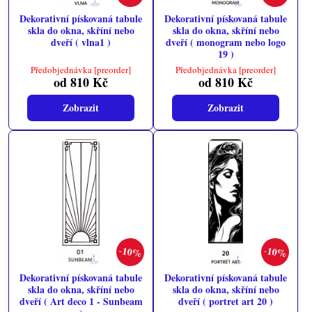
Dekorativní pískovaná tabule
Dekorativní pískovaná tabule
skla do okna, skříní nebo
skla do okna, skříní nebo
dveří ( vlna1 )
dveří ( monogram nebo logo
19 )
Předobjednávka [preorder]
Předobjednávka [preorder]
od 810 Kč
od 810 Kč
Zobrazit
Zobrazit
10%
10%
Dekorativní pískovaná tabule
Dekorativní pískovaná tabule
skla do okna, skříní nebo
skla do okna, skříní nebo
dveří ( Art deco 1 - Sunbeam
dveří ( portret art 20 )