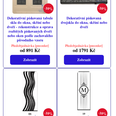
10%
10%
Dekorativní pískovaná tabule
Dekorativní pískovaná
skla do okna, skříní nebo
dvojskla do okna, skříní nebo
dveří - rekonstrukce a oprava
dveří
rozbitých pískovaných dveří
nebo oken podle zachovalého
původního vzoru
Předobjednávka [preorder]
Předobjednávka [preorder]
od 891 Kč
od 1791 Kč
Zobrazit
Zobrazit
10%
10%