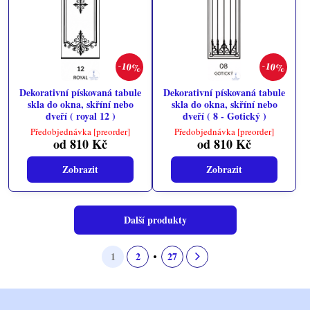
10%
10%
Dekorativní pískovaná tabule
Dekorativní pískovaná tabule
skla do okna, skříní nebo
skla do okna, skříní nebo
dveří ( royal 12 )
dveří ( 8 - Gotický )
Předobjednávka [preorder]
Předobjednávka [preorder]
od 810 Kč
od 810 Kč
Zobrazit
Zobrazit
Další produkty
1
2
27