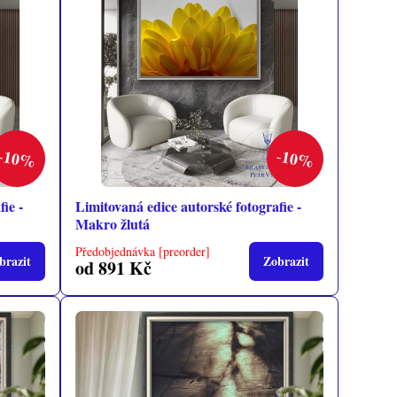
10%
10%
ie -
Limitovaná edice autorské fotografie -
Makro žlutá
Předobjednávka [preorder]
brazit
Zobrazit
od 891 Kč