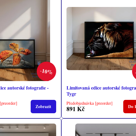
10%
ce autorské fotografie -
Limitovaná edice autorské fotograf
Tygr
[preorder]
Předobjednávka [preorder]
Zobrazit
Do 
891 Kč