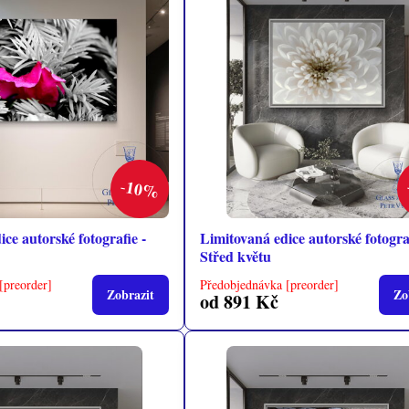
10%
ce autorské fotografie -
Limitovaná edice autorské fotograf
Střed květu
[preorder]
Předobjednávka [preorder]
Zobrazit
Zo
od 891 Kč