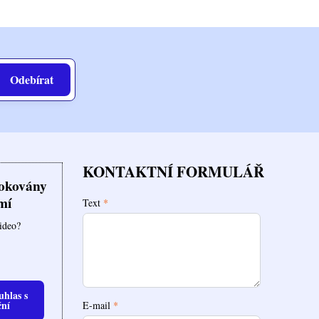
Odebírat
KONTAKTNÍ FORMULÁŘ
lokovány
mí
Text
*
video?
uhlas s
ční
E-mail
*