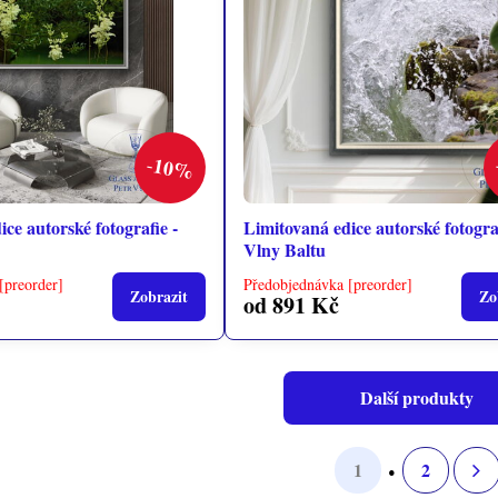
10%
ce autorské fotografie -
Limitovaná edice autorské fotograf
Vlny Baltu
[preorder]
Předobjednávka [preorder]
Zobrazit
Zo
od 891 Kč
Další produkty
1
2