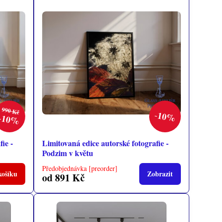
990 Kč
10%
10%
ie -
Limitovaná edice autorské fotografie -
Podzim v květu
Předobjednávka [preorder]
košíku
Zobrazit
od 891 Kč