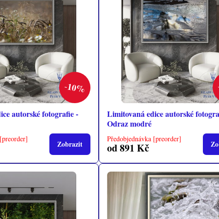
10%
ce autorské fotografie -
Limitovaná edice autorské fotograf
Odraz modré
[preorder]
Předobjednávka [preorder]
Zobrazit
Zo
od 891 Kč