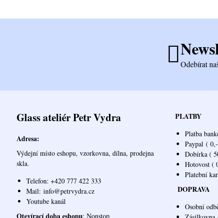
Newsl
Odebírat na
Glass ateliér Petr Vydra
PLATBY
Platba bank
Adresa:
Paypal
( 0,-
Výdejní místo eshopu, vzorkovna, dílna, prodejna
Dobírka ( 50
skla.
Hotovost ( 0
Platební ka
Telefon: +420 777 422 333
DOPRAVA
Mail:
info@petrvydra.cz
Youtube kaná
l
Osobní odb
Otevírací doba eshopu
: Nonstop
Zásilkovna