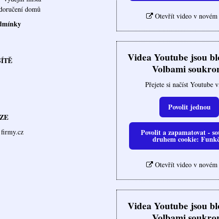
ovna doručení domů
Otevřít video v novém
dmínky
Videa Youtube jsou b
SÍTĚ
Volbami soukro
Přejete si načíst Youtube 
Povolit jednou
ZE
Povolit a zapamatovat - so
firmy.cz
druhem cookie: Funk
Otevřít video v novém
Videa Youtube jsou b
Volbami soukro