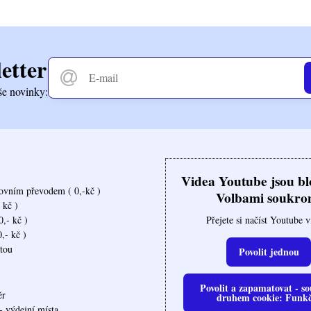
etter
še novinky:
Videa Youtube jsou b
ovním převodem ( 0,-kč )
Volbami soukro
 kč )
Přejete si načíst Youtube 
,- kč )
,- kč )
rtou
Povolit jednou
Povolit a zapamatovat - so
ěr
druhem cookie: Funk
- výdejní místa