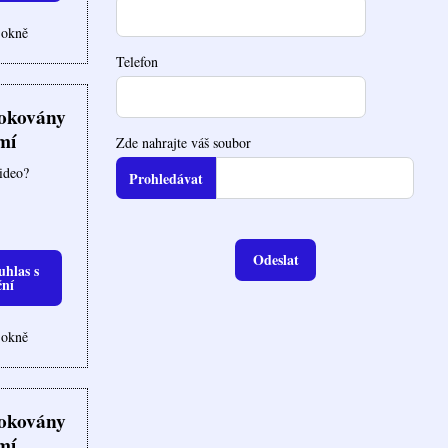
 okně
Telefon
lokovány
mí
Zde nahrajte váš soubor
video?
Odeslat
uhlas s
ční
 okně
lokovány
mí