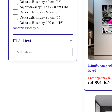
Délka delší strany 40 cm (16)
Nejprodávanější 120 x 60 cm (16)
Délka delší strany 60 cm (16)
Délka delší strany 80 cm (16)
Délka delší strany 100 cm (16)
zobrazit všechny
Hledat text
Prohledat
výsledky
filtru
Limitovaná edi
fulltextem
Květ
Předobjednávka 
od 891 Kč