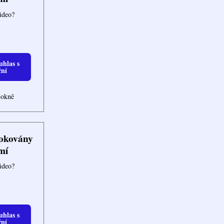
video?
uhlas s
ční
 okně
lokovány
mí
video?
uhlas s
ční