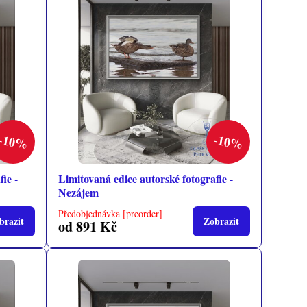
10%
10%
ie -
Limitovaná edice autorské fotografie -
Nezájem
Předobjednávka [preorder]
brazit
Zobrazit
od 891 Kč