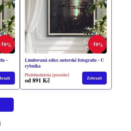
10%
10%
ie -
Limitovaná edice autorské fotografie - U
rybníka
Předobjednávka [preorder]
brazit
Zobrazit
od 891 Kč