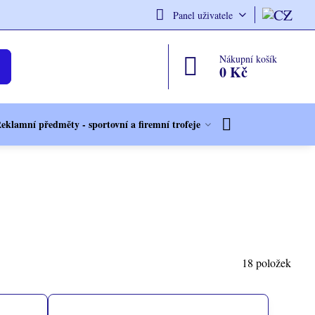
Panel uživatele
Nákupní košík
0 Kč
eklamní předměty - sportovní a firemní trofeje
18
položek