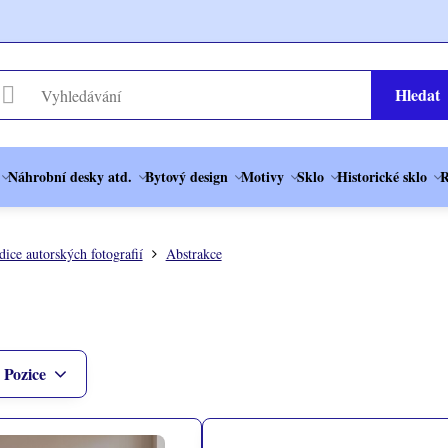
Hledat
Náhrobní desky atd.
Bytový design
Motivy
Sklo
Historické sklo
R
dice autorských fotografií
Abstrakce
Pozice