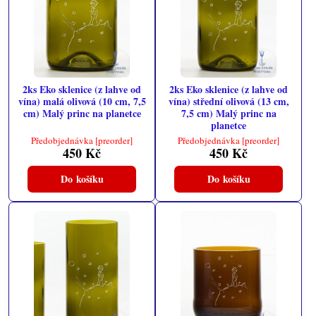
2ks Eko sklenice (z lahve od
2ks Eko sklenice (z lahve od
vína) malá olivová (10 cm, 7,5
vína) střední olivová (13 cm,
cm) Malý princ na planetce
7,5 cm) Malý princ na
planetce
Předobjednávka [preorder]
Předobjednávka [preorder]
450 Kč
450 Kč
Do košíku
Do košíku