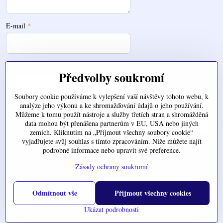
E-mail
*
Telefon
Předvolby soukromí
Soubory cookie používáme k vylepšení vaší návštěvy tohoto webu, k
analýze jeho výkonu a ke shromažďování údajů o jeho používání.
Zde nahrajte váš soubor
Můžeme k tomu použít nástroje a služby třetích stran a shromážděná
data mohou být přenášena partnerům v EU, USA nebo jiných
zemích. Kliknutím na „Přijmout všechny soubory cookie“
vyjadřujete svůj souhlas s tímto zpracováním. Níže můžete najít
podrobné informace nebo upravit své preference.
Odeslat
Zásady ochrany soukromí
Odmítnout vše
Přijmout všechny cookies
©
2026
Copyright
Předvolby soukromí
Zásady ochrany soukromí
Ukázat podrobnosti
Vytvořeno systémem:
ByznysWeb.cz