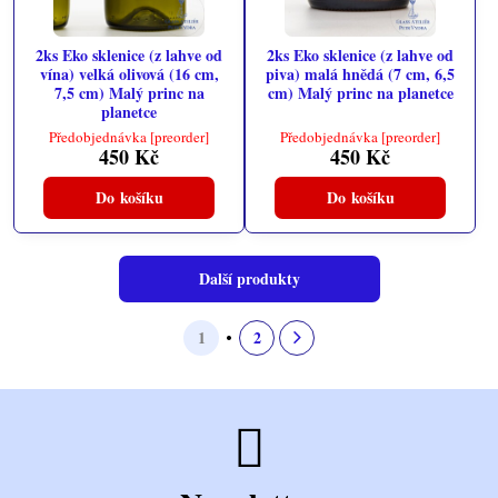
2ks Eko sklenice (z lahve od
2ks Eko sklenice (z lahve od
vína) velká olivová (16 cm,
piva) malá hnědá (7 cm, 6,5
7,5 cm) Malý princ na
cm) Malý princ na planetce
planetce
Předobjednávka [preorder]
Předobjednávka [preorder]
450 Kč
450 Kč
Do košíku
Do košíku
Další produkty
1
2