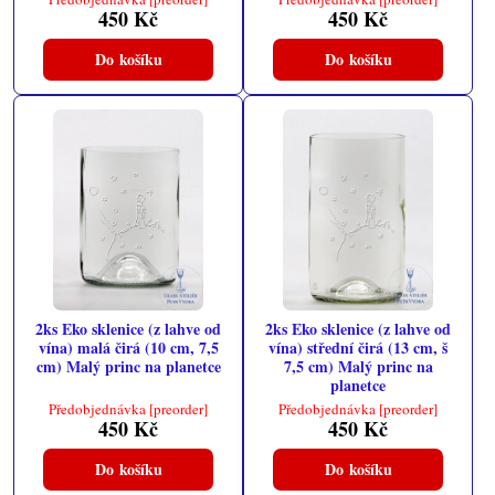
450 Kč
450 Kč
Do košíku
Do košíku
2ks Eko sklenice (z lahve od
2ks Eko sklenice (z lahve od
vína) malá čirá (10 cm, 7,5
vína) střední čirá (13 cm, š
cm) Malý princ na planetce
7,5 cm) Malý princ na
planetce
Předobjednávka [preorder]
Předobjednávka [preorder]
450 Kč
450 Kč
Do košíku
Do košíku