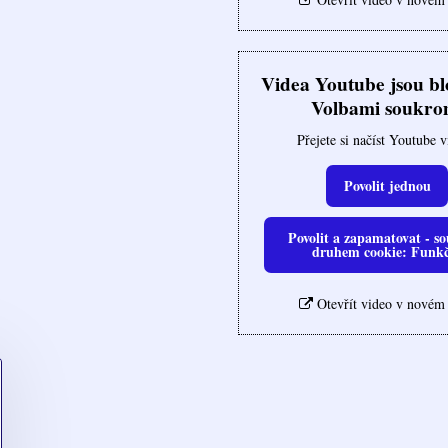
Videa Youtube jsou b
Volbami soukro
Přejete si načíst Youtube 
Povolit jednou
Povolit a zapamatovat - so
druhem cookie: Funk
Otevřít video v novém