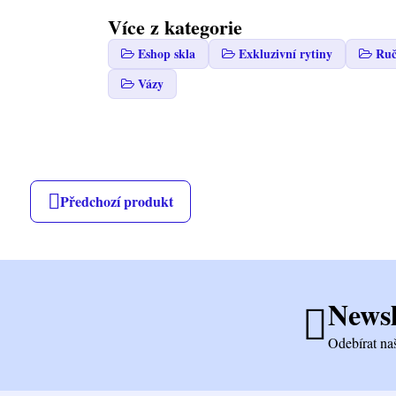
Více z kategorie
Eshop skla
Exkluzivní rytiny
Ruč
Vázy
Předchozí produkt
Newsl
Odebírat na