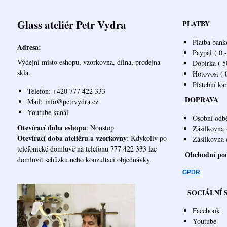
Glass ateliér Petr Vydra
PLATBY
Platba bank
Adresa:
Paypal
( 0,-
Výdejní místo eshopu, vzorkovna, dílna, prodejna
Dobírka ( 50
skla.
Hotovost ( 0
Platební ka
Telefon: +420 777 422 333
DOPRAVA
Mail:
info@petrvydra.cz
Youtube kaná
l
Osobní odb
Otevírací doba eshopu
: Nonstop
Zásilkovna
Otevírací doba ateliéru a vzorkovny
: Kdykoliv po
Zásilk
telefonické domluvě na telefonu 777 422 333 lze
Obchodní po
domluvit schůzku nebo konzultaci objednávky.
GPDR
SOCIÁLNÍ 
Facebook
Youtube