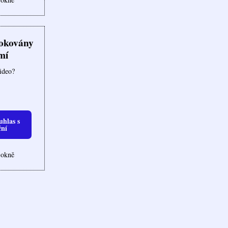
lokovány
mí
video?
uhlas s
ční
 okně