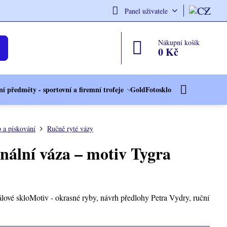
Panel uživatele
Nákupní košík
0 Kč
í předměty - sportovní a firemní trofeje
GoldFotosklo
o a pískování
Ručně ryté vázy
inální váza – motiv Tygra
álové skloMotiv - okrasné ryby, návrh předlohy Petra Vydry, ruční