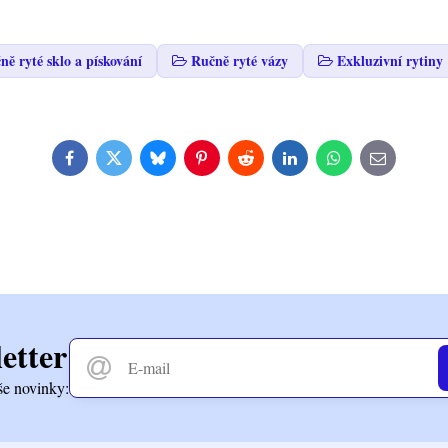
ně ryté sklo a pískování
Ručně ryté vázy
Exkluzivní rytiny
Facebook
Twitter
Bluesky
Pinterest
Reddit
LinkedIn
WhatsApp
E-
mail
etter
še novinky: