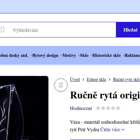
Hledat
obní desky atd.
Bytový design
Motivy
Sklo
Historické sklo
Reklamn
Úvod
Eshop skla
Ručně ryté skl
Ručně rytá orig
Hodnocení
Váza - materiál sodnodraselné křišť
rytí Petr Vydra
Čtěte více