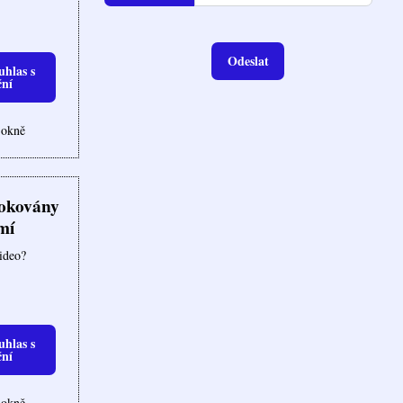
Odeslat
uhlas s
ční
 okně
lokovány
mí
video?
uhlas s
ční
 okně