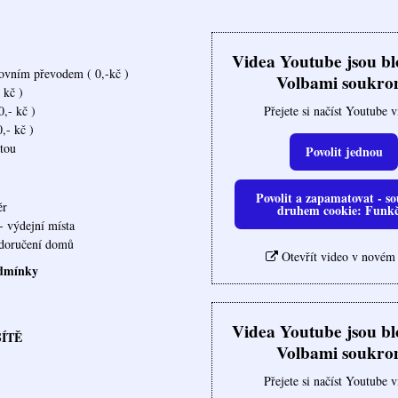
Videa Youtube jsou b
ovním převodem ( 0,-kč )
Volbami soukro
 kč )
Přejete si načíst Youtube 
,- kč )
,- kč )
rtou
Povolit jednou
Povolit a zapamatovat - so
ěr
druhem cookie: Funk
- výdejní místa
ovna doručení domů
Otevřít video v novém
dmínky
Videa Youtube jsou b
SÍTĚ
Volbami soukro
Přejete si načíst Youtube 