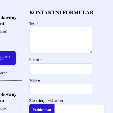
KONTAKTNÍ FORMULÁŘ
lokovány
mí
Text
*
video?
uhlas s
ční
E-mail
*
 okně
Telefon
lokovány
mí
Zde nahrajte váš soubor
video?