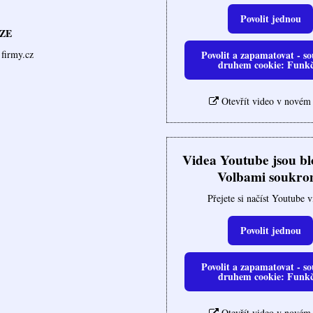
Povolit jednou
ZE
Povolit a zapamatovat - so
firmy.cz
druhem cookie: Funk
Otevřít video v novém
Videa Youtube jsou b
Volbami soukro
Přejete si načíst Youtube 
Povolit jednou
Povolit a zapamatovat - so
druhem cookie: Funk
Otevřít video v novém