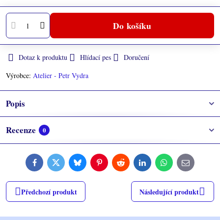
Do košíku
Dotaz k produktu
Hlídací pes
Doručení
Výrobce:
Atelier - Petr Vydra
Popis
Recenze
0
Facebook
Twitter
Bluesky
Pinterest
Reddit
LinkedIn
WhatsApp
E-
mail
Předchozí produkt
Následující produkt