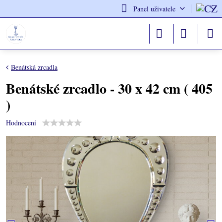
Panel uživatele
Benátská zrcadla
Benátské zrcadlo - 30 x 42 cm ( 405
)
Hodnocení