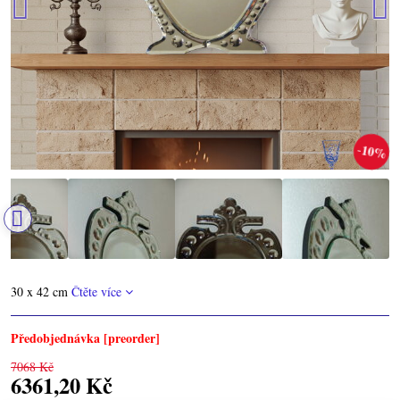
10%
30 x 42 cm
Čtěte více
Předobjednávka [preorder]
7068 Kč
6361,20 Kč