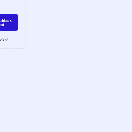
uhlas s
ční
 okně