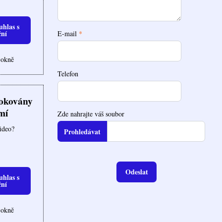
uhlas s
ční
E-mail
*
 okně
Telefon
lokovány
mí
Zde nahrajte váš soubor
video?
Odeslat
uhlas s
ční
 okně