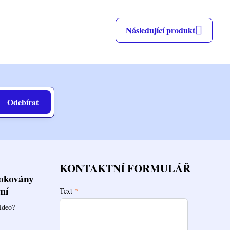
Následující produkt
Odebírat
KONTAKTNÍ FORMULÁŘ
lokovány
mí
Text
*
video?