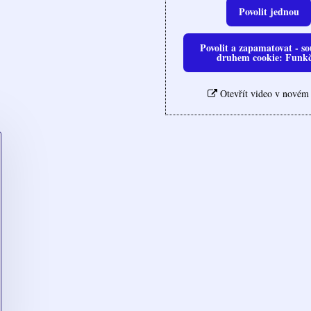
Povolit jednou
Povolit a zapamatovat - so
druhem cookie: Funk
Otevřít video v novém