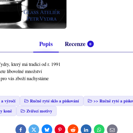
Popis
Recenze
0
ydry, který má tradici od r. 1991
žete libovolné množství
ž pro vás zboží nachystáme
 a výročí
Ručně ryté sklo a pískování
>> Ručně ryté a písko
y koně
Zvířecí motivy
Facebook
Twitter
Bluesky
Pinterest
Reddit
LinkedIn
WhatsApp
E-