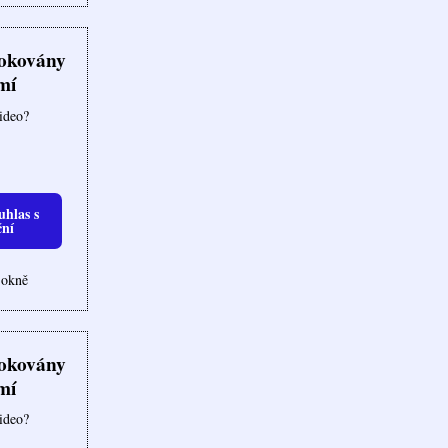
lokovány
mí
video?
uhlas s
ční
 okně
lokovány
mí
video?