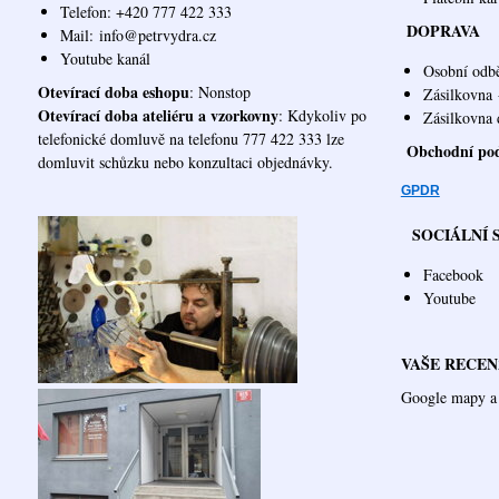
Telefon: +420 777 422 333
DOPRAVA
Mail:
info@petrvydra.cz
Youtube kaná
l
Osobní odb
Otevírací doba eshopu
: Nonstop
Zásilkovna
Otevírací doba ateliéru a vzorkovny
: Kdykoliv po
Zásilk
telefonické domluvě na telefonu 777 422 333 lze
Obchodní po
domluvit schůzku nebo konzultaci objednávky.
GPDR
SOCIÁLNÍ 
Facebook
Youtube
VAŠE RECEN
Google mapy a 