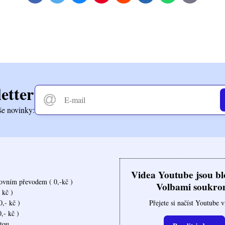
mail
etter
še novinky:
Videa Youtube jsou b
ovním převodem ( 0,-kč )
Volbami soukro
 kč )
Přejete si načíst Youtube 
,- kč )
,- kč )
rtou