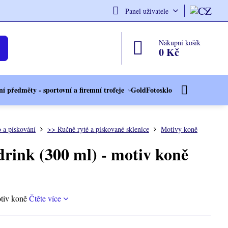
Panel uživatele
Nákupní košík
0 Kč
í předměty - sportovní a firemní trofeje
GoldFotosklo
o a pískování
>> Ručně ryté a pískované sklenice
Motivy koně
drink (300 ml) - motiv koně
otiv koně
Čtěte více