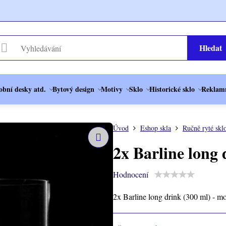
Hledat
obní desky atd.
Bytový design
Motivy
Sklo
Historické sklo
Reklamn
Úvod
Eshop skla
Ručně ryté skl
2x Barline long 
Hodnocení
2x Barline long drink (300 ml) - m