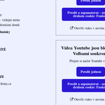
Povolit jednou
Povolit a zapamatovat - so
ěr
druhem cookie: Funk
- výdejní místa
ovna doručení domů
Otevřít video v novém
dmínky
Videa Youtube jsou b
SÍTĚ
Volbami soukro
Přejete si načíst Youtube 
Povolit jednou
ZE
Povolit a zapamatovat - so
firmy.cz
druhem cookie: Funk
Otevřít video v novém