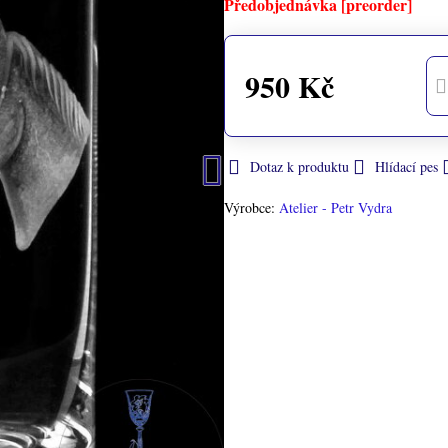
Předobjednávka [preorder]
950 Kč
Dotaz k produktu
Hlídací pes
Výrobce:
Atelier - Petr Vydra