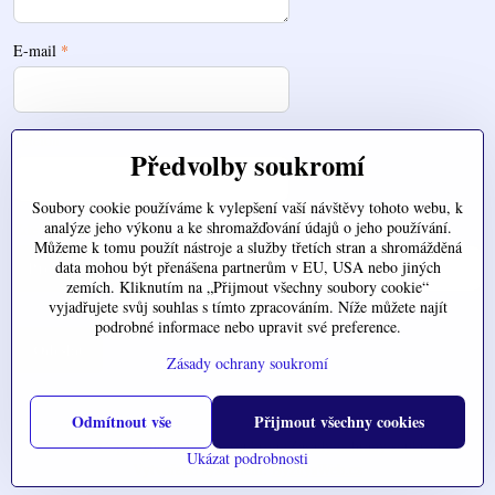
E-mail
*
Telefon
Předvolby soukromí
Soubory cookie používáme k vylepšení vaší návštěvy tohoto webu, k
analýze jeho výkonu a ke shromažďování údajů o jeho používání.
Zde nahrajte váš soubor
Můžeme k tomu použít nástroje a služby třetích stran a shromážděná
data mohou být přenášena partnerům v EU, USA nebo jiných
zemích. Kliknutím na „Přijmout všechny soubory cookie“
vyjadřujete svůj souhlas s tímto zpracováním. Níže můžete najít
podrobné informace nebo upravit své preference.
Odeslat
Zásady ochrany soukromí
Odmítnout vše
Přijmout všechny cookies
©
2026
Copyright
Předvolby soukromí
Zásady ochrany soukromí
Ukázat podrobnosti
Vytvořeno systémem:
ByznysWeb.cz