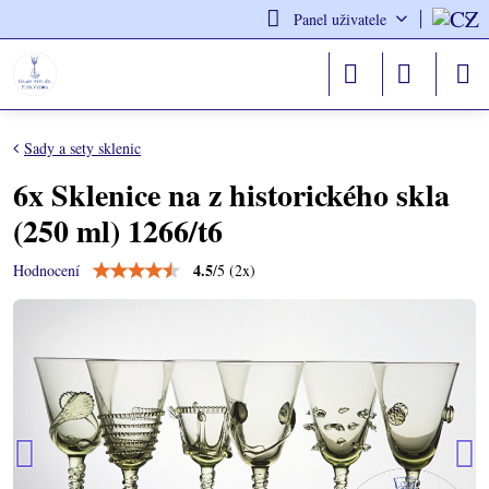
Panel uživatele
Sady a sety sklenic
6x Sklenice na z historického skla
(250 ml) 1266/t6
4.5
/
5
(
2
x)
Hodnocení