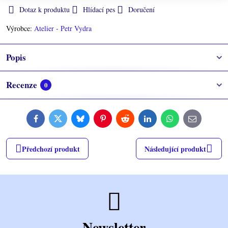
Dotaz k produktu
Hlídací pes
Doručení
Výrobce:
Atelier - Petr Vydra
Popis
Recenze
0
Facebook
Twitter
Bluesky
Pinterest
Reddit
LinkedIn
WhatsApp
E-
mail
Předchozí produkt
Následující produkt
Newsletter