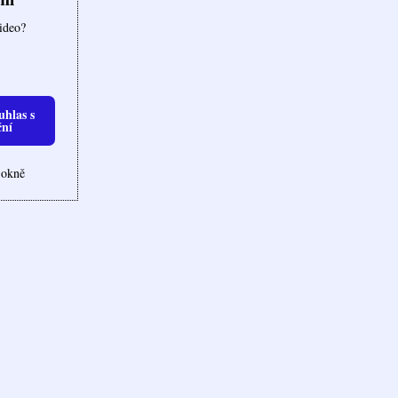
video?
uhlas s
ční
 okně