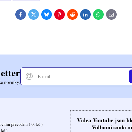
Facebook
Twitter
Bluesky
Pinterest
Reddit
LinkedIn
WhatsApp
E-
mail
etter
še novinky:
Videa Youtube jsou b
ovním převodem ( 0,-kč )
Volbami soukro
 kč )