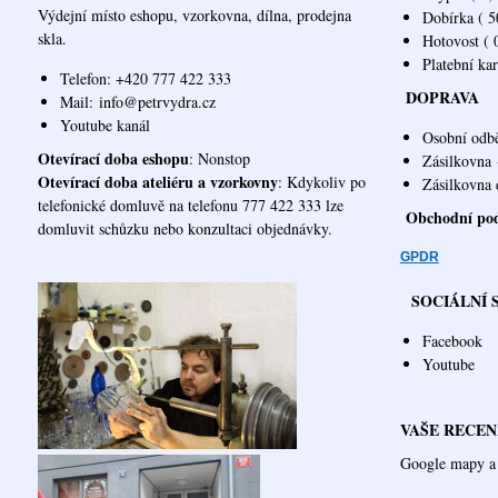
Výdejní místo eshopu, vzorkovna, dílna, prodejna
Dobírka ( 50
skla.
Hotovost ( 0
Platební ka
Telefon: +420 777 422 333
DOPRAVA
Mail:
info@petrvydra.cz
Youtube kaná
l
Osobní odb
Otevírací doba eshopu
: Nonstop
Zásilkovna
Otevírací doba ateliéru a vzorkovny
: Kdykoliv po
Zásilk
telefonické domluvě na telefonu 777 422 333 lze
Obchodní po
domluvit schůzku nebo konzultaci objednávky.
GPDR
SOCIÁLNÍ 
Facebook
Youtube
VAŠE RECEN
Google mapy a 