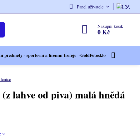
Panel uživatele
Nákupní košík
0 Kč
í předměty - sportovní a firemní trofeje
GoldFotosklo
lenice
 (z lahve od piva) malá hnědá
e