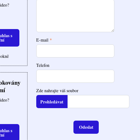
video?
uhlas s
ční
E-mail
*
 okně
Telefon
lokovány
mí
Zde nahrajte váš soubor
video?
Odeslat
uhlas s
ční