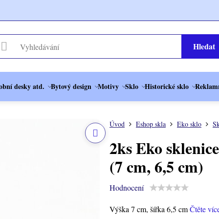
Hledat
obní desky atd.
Bytový design
Motivy
Sklo
Historické sklo
Reklamn
Úvod
Eshop skla
Eko sklo
Sk
2ks Eko sklenice
(7 cm, 6,5 cm)
Hodnocení
Výška 7 cm, šířka 6,5 cm
Čtěte víc