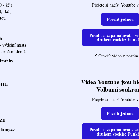
Přejete si načíst Youtube 
,- kč )
,- kč )
rtou
Povolit jednou
Povolit a zapamatovat - so
ěr
druhem cookie: Funk
- výdejní místa
ovna doručení domů
Otevřít video v novém
dmínky
Videa Youtube jsou b
SÍTĚ
Volbami soukro
Přejete si načíst Youtube 
Povolit jednou
ZE
Povolit a zapamatovat - so
firmy.cz
druhem cookie: Funk