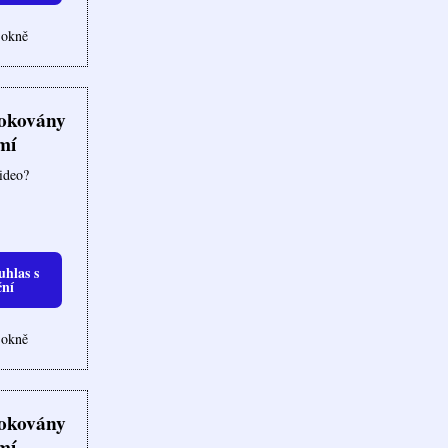
 okně
lokovány
mí
video?
uhlas s
ční
 okně
lokovány
mí