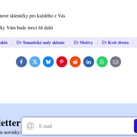
ignové skleničky pro každého z Vás
íky Vám bude moci žít další
sklo
Tematické sady sklenic
Motivy
Květ života
Facebook
Twitter
Bluesky
Pinterest
Reddit
LinkedIn
WhatsApp
E-
mail
etter
še novinky: