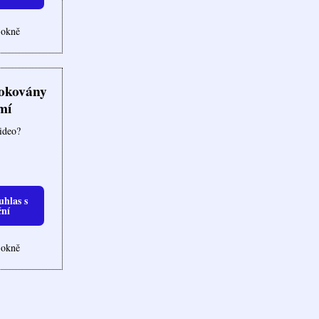
 okně
lokovány
mí
video?
uhlas s
ční
 okně