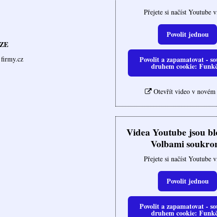
Přejete si načíst Youtube 
Povolit jednou
ZE
Povolit a zapamatovat - so
firmy.cz
druhem cookie: Funk
Otevřít video v novém
Videa Youtube jsou b
Volbami soukro
Přejete si načíst Youtube 
Povolit jednou
Povolit a zapamatovat - so
druhem cookie: Funk