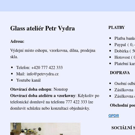
Glass ateliér Petr Vydra
PLATBY
Platba bank
Adresa:
Paypal
( 0,-
Výdejní místo eshopu, vzorkovna, dílna, prodejna
Dobírka ( 50
skla.
Hotovost ( 0
Platební ka
Telefon: +420 777 422 333
DOPRAVA
Mail:
info@petrvydra.cz
Youtube kaná
l
Osobní odb
Otevírací doba eshopu
: Nonstop
Zásilkovna
Otevírací doba ateliéru a vzorkovny
: Kdykoliv po
Zásilk
telefonické domluvě na telefonu 777 422 333 lze
Obchodní po
domluvit schůzku nebo konzultaci objednávky.
GPDR
SOCIÁLNÍ 