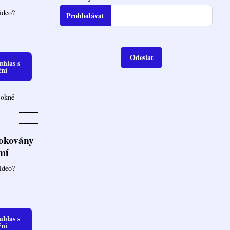
video?
Odeslat
uhlas s
ční
 okně
lokovány
mí
video?
uhlas s
ční