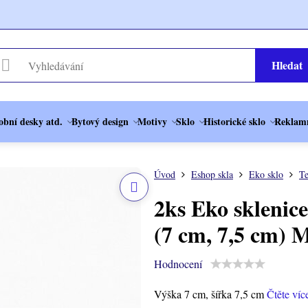
Hledat
obní desky atd.
Bytový design
Motivy
Sklo
Historické sklo
Reklamn
Úvod
Eshop skla
Eko sklo
Te
2ks Eko sklenice
(7 cm, 7,5 cm) M
Hodnocení
Výška 7 cm, šířka 7,5 cm
Čtěte víc