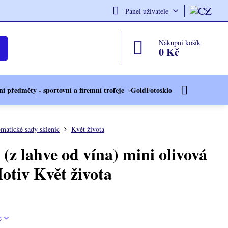
Panel uživatele
Nákupní košík
0 Kč
í předměty - sportovní a firemní trofeje
GoldFotosklo
matické sady sklenic
Květ života
 (z lahve od vína) mini olivová
otiv Květ života
e