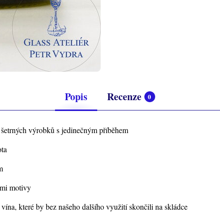
Popis
Recenze
0
y šetrných výrobků s jedinečným příběhem
ota
m
ými motivy
ína, které by bez našeho dalšího využití skončili na skládce