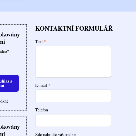
KONTAKTNÍ FORMULÁŘ
lokovány
mí
Text
*
video?
uhlas s
ční
E-mail
*
 okně
Telefon
lokovány
mí
Zde nahrajte váš soubor