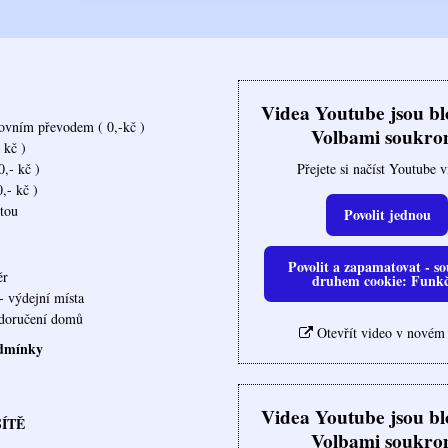
Videa Youtube jsou b
ovním převodem ( 0,-kč )
Volbami soukro
 kč )
Přejete si načíst Youtube 
,- kč )
,- kč )
rtou
Povolit jednou
Povolit a zapamatovat - so
ěr
druhem cookie: Funk
- výdejní místa
ovna doručení domů
Otevřít video v novém
dmínky
Videa Youtube jsou b
SÍTĚ
Volbami soukro