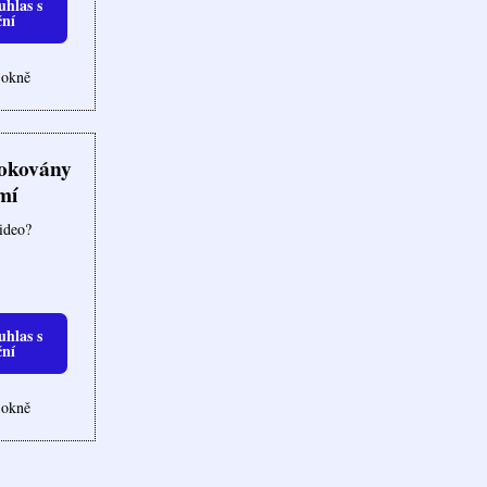
uhlas s
ční
 okně
lokovány
mí
video?
uhlas s
ční
 okně