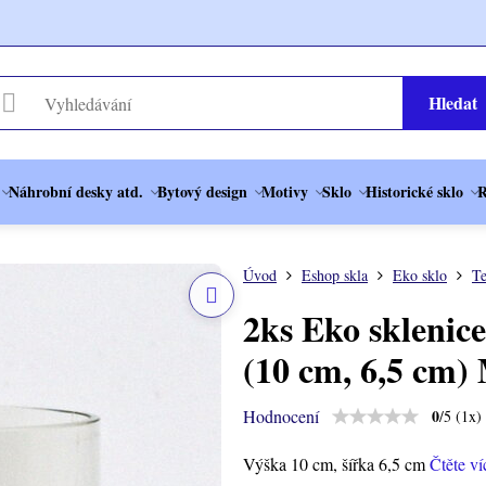
Hledat
Náhrobní desky atd.
Bytový design
Motivy
Sklo
Historické sklo
R
Úvod
Eshop skla
Eko sklo
Te
2ks Eko sklenice
(10 cm, 6,5 cm) 
Hodnocení
0
/
5
(
1
x)
Výška 10 cm, šířka 6,5 cm
Čtěte ví