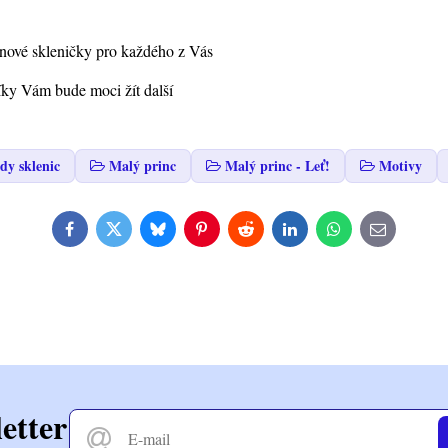
ignové skleničky pro každého z Vás
íky Vám bude moci žít další
dy sklenic
Malý princ
Malý princ - Leť!
Motivy
Facebook
Twitter
Bluesky
Pinterest
Reddit
LinkedIn
WhatsApp
E-
mail
etter