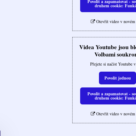
Povolit a zapamatovat - so
druhem cookie: Funk
Otevřít video v novém
Videa Youtube jsou b
Volbami soukro
Přejete si načíst Youtube 
Povolit jednou
Povolit a zapamatovat - so
druhem cookie: Funk
Otevřít video v novém