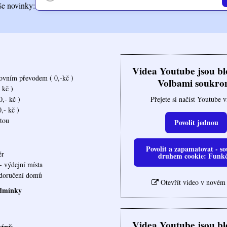
še novinky:
Videa Youtube jsou b
ovním převodem ( 0,-kč )
Volbami soukro
 kč )
Přejete si načíst Youtube 
,- kč )
,- kč )
rtou
Povolit jednou
Povolit a zapamatovat - so
ěr
druhem cookie: Funk
- výdejní místa
ovna doručení domů
Otevřít video v novém
dmínky
Videa Youtube jsou b