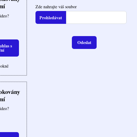
mí
Zde nahrajte váš soubor
video?
Odeslat
uhlas s
ční
 okně
lokovány
mí
video?