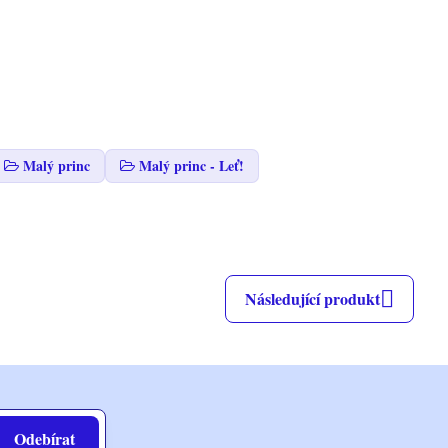
Malý princ
Malý princ - Leť!
Následující produkt
Odebírat