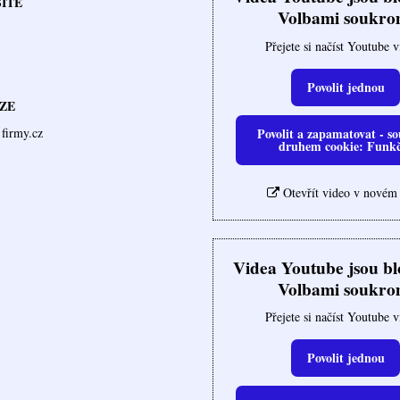
SÍTĚ
Volbami soukro
Přejete si načíst Youtube 
Povolit jednou
ZE
Povolit a zapamatovat - so
firmy.cz
druhem cookie: Funk
Otevřít video v novém
Videa Youtube jsou b
Volbami soukro
Přejete si načíst Youtube 
Povolit jednou