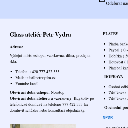
Odebírat na
Glass ateliér Petr Vydra
PLATBY
Platba bank
Adresa:
Paypal
( 0,-
Výdejní místo eshopu, vzorkovna, dílna, prodejna
Dobírka ( 50
skla.
Hotovost ( 0
Platební ka
Telefon: +420 777 422 333
DOPRAVA
Mail:
info@petrvydra.cz
Youtube kaná
l
Osobní odb
Otevírací doba eshopu
: Nonstop
Zásilkovna
Otevírací doba ateliéru a vzorkovny
: Kdykoliv po
Zásilk
telefonické domluvě na telefonu 777 422 333 lze
Obchodní po
domluvit schůzku nebo konzultaci objednávky.
GPDR