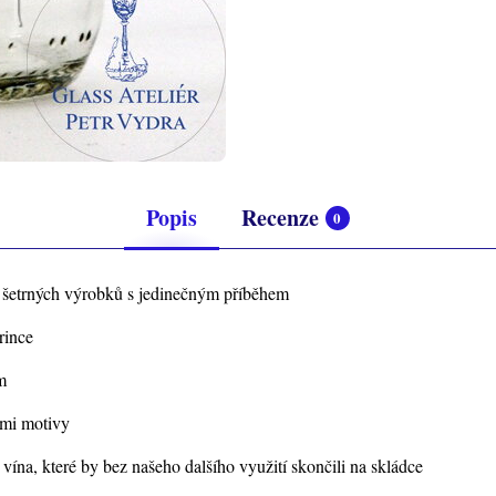
Popis
Recenze
0
y šetrných výrobků s jedinečným příběhem
rince
m
ými motivy
ína, které by bez našeho dalšího využití skončili na skládce