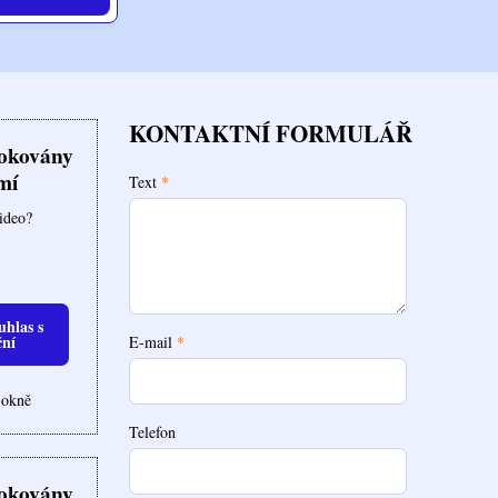
KONTAKTNÍ FORMULÁŘ
lokovány
mí
Text
*
video?
uhlas s
ční
E-mail
*
 okně
Telefon
lokovány