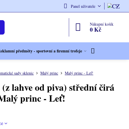
Panel uživatele
Nákupní košík
0 Kč
eklamní předměty - sportovní a firemní trofeje
matické sady sklenic
Malý princ
Malý princ - Leť!
 (z lahve od piva) střední čirá
Malý princ - Leť!
ce