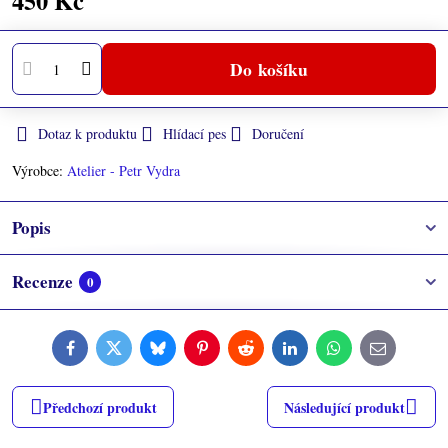
450 Kč
Do košíku
Dotaz k produktu
Hlídací pes
Doručení
Výrobce:
Atelier - Petr Vydra
Popis
Recenze
0
Facebook
Twitter
Bluesky
Pinterest
Reddit
LinkedIn
WhatsApp
E-
mail
Předchozí produkt
Následující produkt