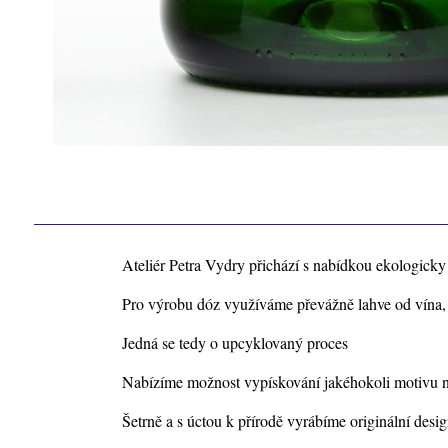
Ateliér Petra Vydry přichází s nabídkou ekologick
Pro výrobu dóz využíváme převážně lahve od vína, š
Jedná se tedy o upcyklovaný proces
Nabízíme možnost vypískování jakéhokoli motivu ne
Šetrně a s úctou k přírodě vyrábíme originální des