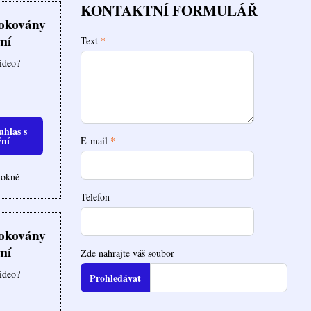
KONTAKTNÍ FORMULÁŘ
lokovány
mí
Text
*
video?
uhlas s
ční
E-mail
*
 okně
Telefon
lokovány
mí
Zde nahrajte váš soubor
video?