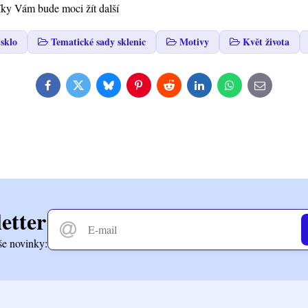
íky Vám bude moci žít další
sklo
Tematické sady sklenic
Motivy
Květ života
Facebook
Twitter
Bluesky
Pinterest
Reddit
LinkedIn
WhatsApp
E-
mail
etter
še novinky: