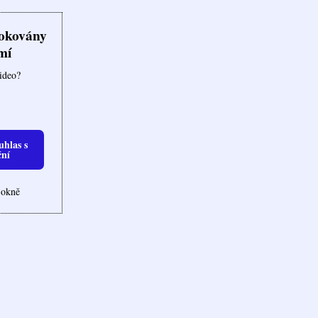
lokovány
mí
video?
uhlas s
ční
 okně