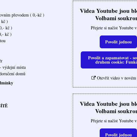
Videa Youtube jsou b
ovním převodem ( 0,-kč )
Volbami soukro
 kč )
Přejete si načíst Youtube 
,- kč )
,- kč )
rtou
Povolit jednou
Povolit a zapamatovat - so
ěr
druhem cookie: Funk
- výdejní místa
ovna doručení domů
Otevřít video v novém
dmínky
Videa Youtube jsou b
SÍTĚ
Volbami soukro
Přejete si načíst Youtube 
Povolit jednou