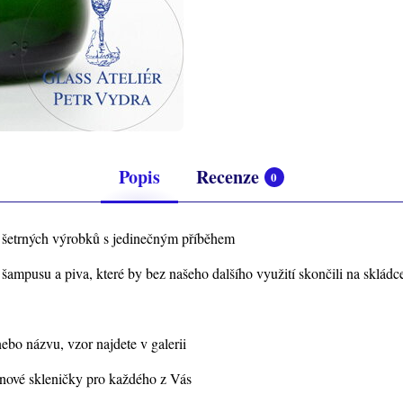
Popis
Recenze
0
y šetrných výrobků s jedinečným příběhem
ampusu a piva, které by bez našeho dalšího využití skončili na skládc
bo názvu, vzor najdete v galerii
ignové skleničky pro každého z Vás