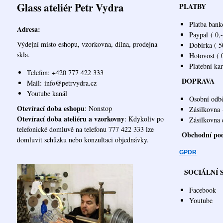
Glass ateliér Petr Vydra
PLATBY
Platba bank
Adresa:
Paypal
( 0,-
Výdejní místo eshopu, vzorkovna, dílna, prodejna
Dobírka ( 50
skla.
Hotovost ( 0
Platební ka
Telefon: +420 777 422 333
DOPRAVA
Mail:
info@petrvydra.cz
Youtube kaná
l
Osobní odb
Otevírací doba eshopu
: Nonstop
Zásilkovna
Otevírací doba ateliéru a vzorkovny
: Kdykoliv po
Zásilk
telefonické domluvě na telefonu 777 422 333 lze
Obchodní po
domluvit schůzku nebo konzultaci objednávky.
GPDR
SOCIÁLNÍ 
Facebook
Youtube