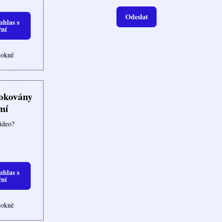
Odeslat
uhlas s
ční
 okně
lokovány
mí
video?
uhlas s
ční
 okně