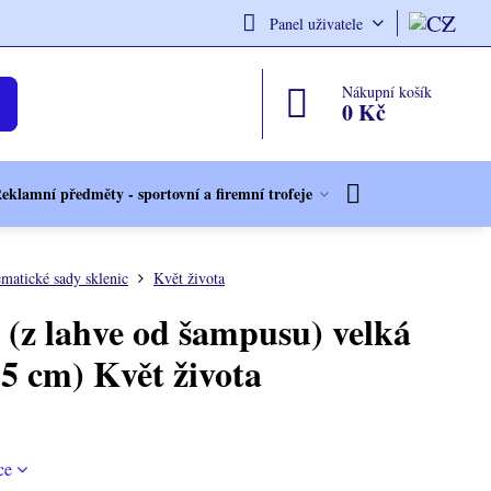
Panel uživatele
Nákupní košík
0 Kč
eklamní předměty - sportovní a firemní trofeje
matické sady sklenic
Květ života
 (z lahve od šampusu) velká
,5 cm) Květ života
ce