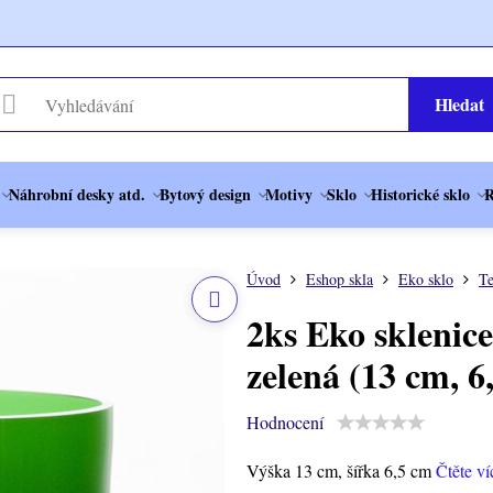
Hledat
Náhrobní desky atd.
Bytový design
Motivy
Sklo
Historické sklo
R
Úvod
Eshop skla
Eko sklo
Te
2ks Eko sklenice
zelená (13 cm, 6
Hodnocení
Výška 13 cm, šířka 6,5 cm
Čtěte ví