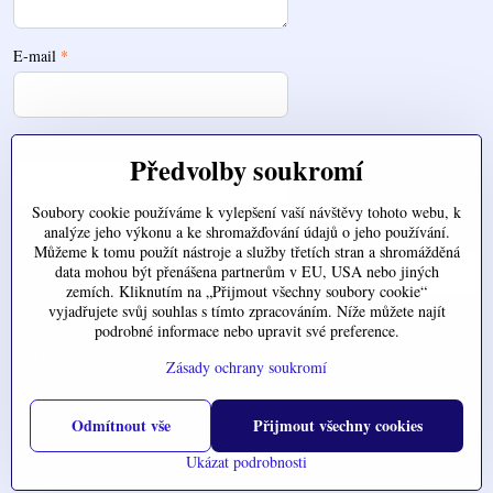
E-mail
*
Telefon
Předvolby soukromí
Soubory cookie používáme k vylepšení vaší návštěvy tohoto webu, k
analýze jeho výkonu a ke shromažďování údajů o jeho používání.
Zde nahrajte váš soubor
Můžeme k tomu použít nástroje a služby třetích stran a shromážděná
data mohou být přenášena partnerům v EU, USA nebo jiných
zemích. Kliknutím na „Přijmout všechny soubory cookie“
vyjadřujete svůj souhlas s tímto zpracováním. Níže můžete najít
podrobné informace nebo upravit své preference.
Odeslat
Zásady ochrany soukromí
Odmítnout vše
Přijmout všechny cookies
©
2026
Copyright
Předvolby soukromí
Zásady ochrany soukromí
Ukázat podrobnosti
Vytvořeno systémem:
ByznysWeb.cz