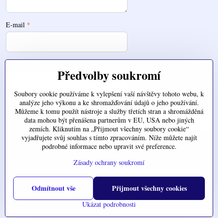
E-mail
*
Telefon
Předvolby soukromí
Soubory cookie používáme k vylepšení vaší návštěvy tohoto webu, k
analýze jeho výkonu a ke shromažďování údajů o jeho používání.
Zde nahrajte váš soubor
Můžeme k tomu použít nástroje a služby třetích stran a shromážděná
data mohou být přenášena partnerům v EU, USA nebo jiných
zemích. Kliknutím na „Přijmout všechny soubory cookie“
vyjadřujete svůj souhlas s tímto zpracováním. Níže můžete najít
podrobné informace nebo upravit své preference.
Odeslat
Zásady ochrany soukromí
Odmítnout vše
Přijmout všechny cookies
©
2026
Copyright
Předvolby soukromí
Zásady ochrany soukromí
Ukázat podrobnosti
Vytvořeno systémem:
ByznysWeb.cz