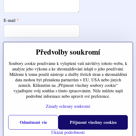
E-mail
*
Telefon
Předvolby soukromí
Soubory cookie používáme k vylepšení vaší návštěvy tohoto webu, k
analýze jeho výkonu a ke shromažďování údajů o jeho používání.
Zde nahrajte váš soubor
Můžeme k tomu použít nástroje a služby třetích stran a shromážděná
data mohou být přenášena partnerům v EU, USA nebo jiných
zemích. Kliknutím na „Přijmout všechny soubory cookie“
vyjadřujete svůj souhlas s tímto zpracováním. Níže můžete najít
podrobné informace nebo upravit své preference.
Odeslat
Zásady ochrany soukromí
Odmítnout vše
Přijmout všechny cookies
©
2026
Copyright
Předvolby soukromí
Zásady ochrany soukromí
Ukázat podrobnosti
Vytvořeno systémem:
ByznysWeb.cz