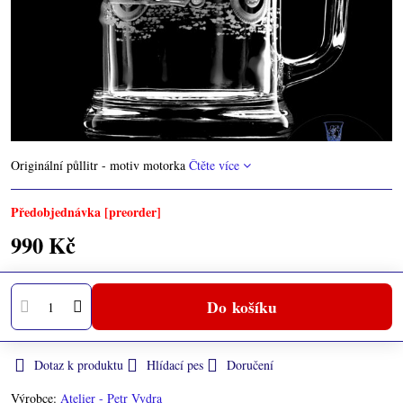
Originální půllitr - motiv motorka
Čtěte více
Předobjednávka [preorder]
990 Kč
Do košíku
Dotaz k produktu
Hlídací pes
Doručení
Výrobce:
Atelier - Petr Vydra