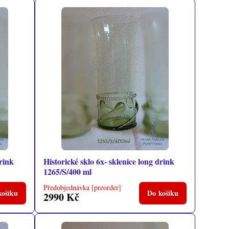
drink
Historické sklo 6x- sklenice long drink
1265/S/400 ml
Předobjednávka [preorder]
košíku
Do košíku
2990 Kč