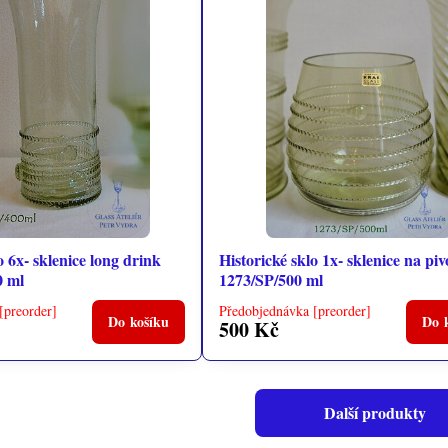
o 6x- sklenice long drink
Historické sklo 1x- sklenice na piv
0 ml
1273/SP/500 ml
[preorder]
Předobjednávka [preorder]
Do košíku
Do 
500 Kč
Další produkty