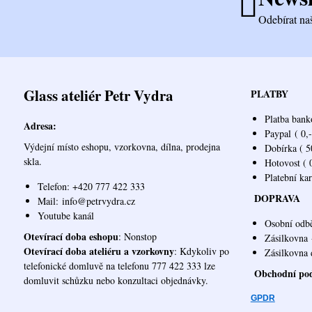
Odebírat na
Glass ateliér Petr Vydra
PLATBY
Platba bank
Adresa:
Paypal
( 0,-
Výdejní místo eshopu, vzorkovna, dílna, prodejna
Dobírka ( 50
skla.
Hotovost ( 0
Platební ka
Telefon: +420 777 422 333
DOPRAVA
Mail:
info@petrvydra.cz
Youtube kaná
l
Osobní odb
Otevírací doba eshopu
: Nonstop
Zásilkovna
Otevírací doba ateliéru a vzorkovny
: Kdykoliv po
Zásilk
telefonické domluvě na telefonu 777 422 333 lze
Obchodní po
domluvit schůzku nebo konzultaci objednávky.
GPDR