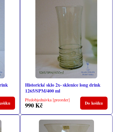
drink
Historické sklo 2x- sklenice long drink
1265/SPM/400 ml
Předobjednávka [preorder]
košíku
Do košíku
990 Kč