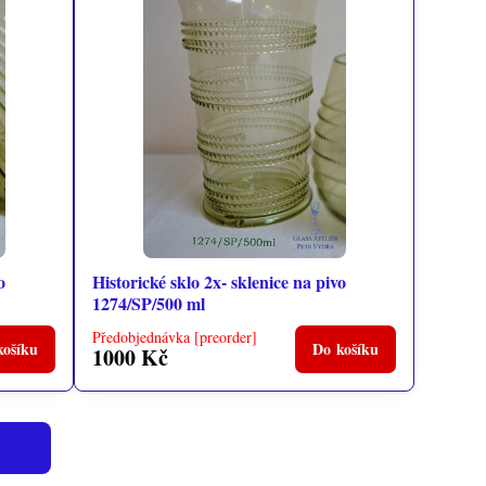
o
Historické sklo 2x- sklenice na pivo
1274/SP/500 ml
Předobjednávka [preorder]
košíku
Do košíku
1000 Kč