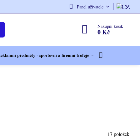
Panel uživatele
Nákupní košík
0 Kč
eklamní předměty - sportovní a firemní trofeje
17
položek