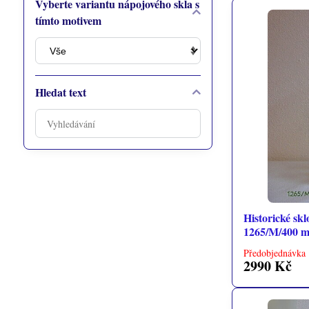
Vyberte variantu nápojového skla s
tímto motivem
Hledat text
Prohledat
výsledky
filtru
fulltextem
Historické skl
1265/M/400 m
Předobjednávka 
2990 Kč