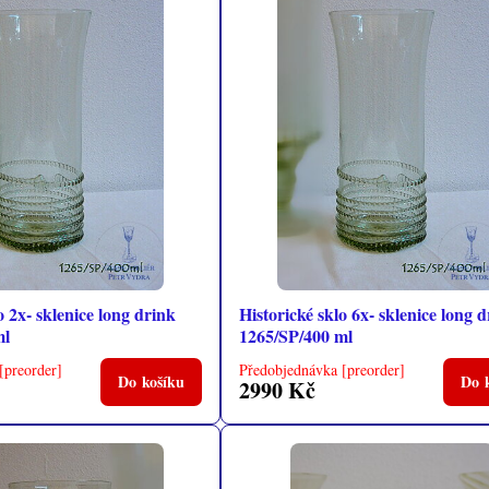
o 2x- sklenice long drink
Historické sklo 6x- sklenice long 
ml
1265/SP/400 ml
[preorder]
Předobjednávka [preorder]
Do košíku
Do 
2990 Kč