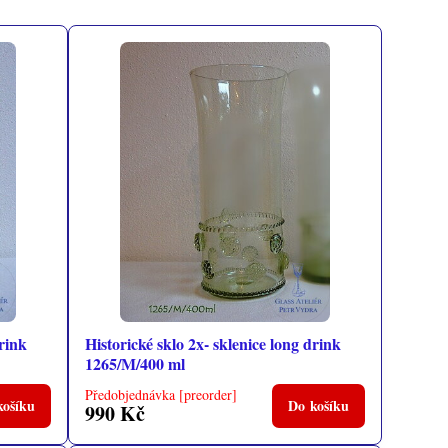
drink
Historické sklo 2x- sklenice long drink
1265/M/400 ml
Předobjednávka [preorder]
košíku
Do košíku
990 Kč