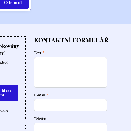
Odebírat
KONTAKTNÍ FORMULÁŘ
lokovány
mí
Text
*
video?
uhlas s
ční
E-mail
*
 okně
Telefon