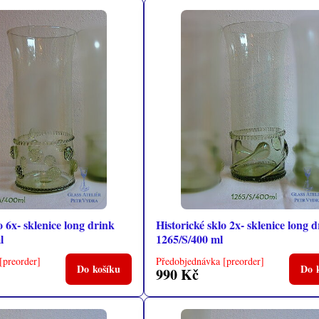
o 6x- sklenice long drink
Historické sklo 2x- sklenice long 
l
1265/S/400 ml
[preorder]
Předobjednávka [preorder]
Do košíku
Do 
990 Kč