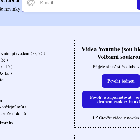
še novinky:
Videa Youtube jsou b
ovním převodem ( 0,-kč )
Volbami soukro
 kč )
Přejete si načíst Youtube 
,- kč )
,- kč )
rtou
Povolit jednou
Povolit a zapamatovat - so
ěr
druhem cookie: Funk
- výdejní místa
ovna doručení domů
Otevřít video v novém
dmínky