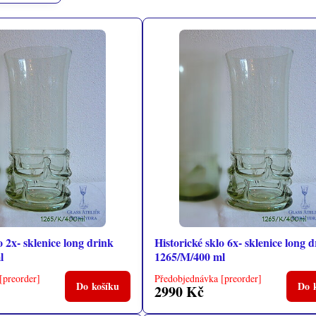
o 2x- sklenice long drink
Historické sklo 6x- sklenice long 
l
1265/M/400 ml
[preorder]
Předobjednávka [preorder]
Do košíku
Do 
2990 Kč