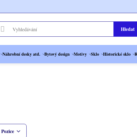
Hledat
Náhrobní desky atd.
Bytový design
Motivy
Sklo
Historické sklo
R
Pozice