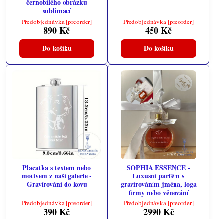
černobílého obrázku
sublimací
Předobjednávka [preorder]
Předobjednávka [preorder]
890 Kč
450 Kč
Do košíku
Do košíku
Placatka s textem nebo
SOPHIA ESSENCE -
motivem z naší galerie -
Luxusní parfém s
Gravírování do kovu
gravírováním jména, loga
firmy nebo věnování
Předobjednávka [preorder]
Předobjednávka [preorder]
390 Kč
2990 Kč