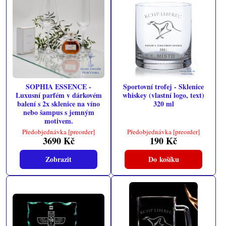
SOPHIA ESSENCE -
Sportovní trofej - Sklenice
Luxusní parfém v dárkovém
whiskey (vlastní logo, text)
balení s 2x sklenice na víno
320 ml
nebo šampus s jemným
motivem.
Předobjednávka [preorder]
Předobjednávka [preorder]
3690 Kč
190 Kč
Zobrazit
Do košíku