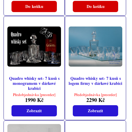
Do košíku
Do košíku
Quadro whisky set- 7 kusů s
Quadro whisky set- 7 kusů s
monogramem v dárkové
logem firmy v dárkové krabici
krabici
Předobjednávka [preorder]
Předobjednávka [preorder]
1990 Kč
2290 Kč
Zobrazit
Zobrazit