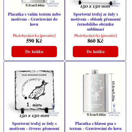
Placatka s vaším textem nebo
Sportovní trofej ze žuly s
motivem - Gravírování do
motivem - oblouk přenesení
kovu
černobílého obrázku
sublimací
Předobjednávka [preorder]
Předobjednávka [preorder]
590 Kč
860 Kč
Do košíku
Do košíku
Sportovní trofej ze žuly s
Placatka s hlavou psa s
motivem - čtverec přenesení
textem - Gravírování do kovu