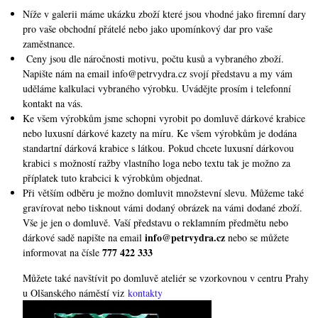
Níže v galerii máme ukázku zboží které jsou vhodné jako firemní dary
pro vaše obchodní přátelé nebo jako upomínkový dar pro vaše
zaměstnance.
Ceny jsou dle náročnosti motivu, počtu kusů a vybraného zboží.
Napište nám na email info@petrvydra.cz svojí představu a my vám
uděláme kalkulaci vybraného výrobku. Uvádějte prosím i telefonní
kontakt na vás.
Ke všem výrobkům jsme schopni vyrobit po domluvě dárkové krabice
nebo luxusní dárkové kazety na míru. Ke všem výrobkům je dodána
standartní dárková krabice s látkou. Pokud chcete luxusní dárkovou
krabici s možností ražby vlastního loga nebo textu tak je možno za
příplatek tuto krabcici k výrobkům objednat.
Při větším odběru je možno domluvit množstevní slevu. Můžeme také
gravírovat nebo tisknout vámi dodaný obrázek na vámi dodané zboží.
Vše je jen o domluvě. Vaší představu o reklamním předmětu nebo
info@petrvydra.cz
dárkové sadě napište na email
nebo se můžete
777 422 333
informovat na čísle
Můžete také navštívit po domluvě ateliér se vzorkovnou v centru Prahy
u Olšanského náměstí viz
kontakty