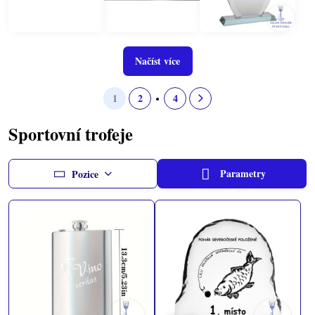
Načíst více
1
2
4
Sportovní trofeje
Parametry
Pozice