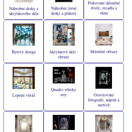
Pískované skleněné
dveře, zrcadla a
Náhrobní černé
Náhrobní desky z
okna
desky a plakety
akrylátového skla
Skleněné obrazy
Bytový design
Akrylátové sklo -
obrazy
Quadro whisky
sety
Gravírování
Lepená vitráž
fotografií, nápisů a
motivů