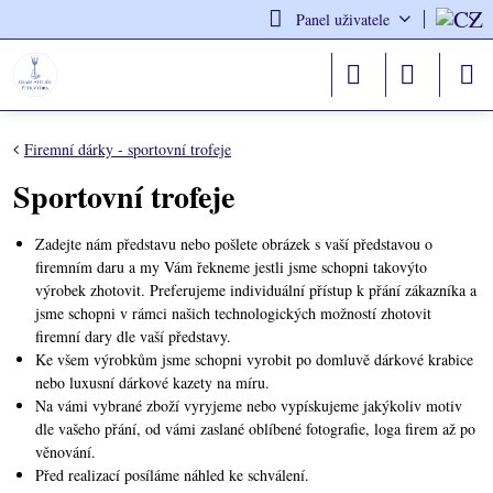
Panel uživatele
Firemní dárky - sportovní trofeje
Sportovní trofeje
Zadejte nám představu nebo pošlete obrázek s vaší představou o
firemním daru a my Vám řekneme jestli jsme schopni takovýto
výrobek zhotovit. Preferujeme individuální přístup k přání zákazníka a
jsme schopni v rámci našich technologických možností zhotovit
firemní dary dle vaší představy.
Ke všem výrobkům jsme schopni vyrobit po domluvě dárkové krabice
nebo luxusní dárkové kazety na míru.
Na vámi vybrané zboží vyryjeme nebo vypískujeme jakýkoliv motiv
dle vašeho přání, od vámi zaslané oblíbené fotografie, loga firem až po
věnování.
Před realizací posíláme náhled ke schválení.