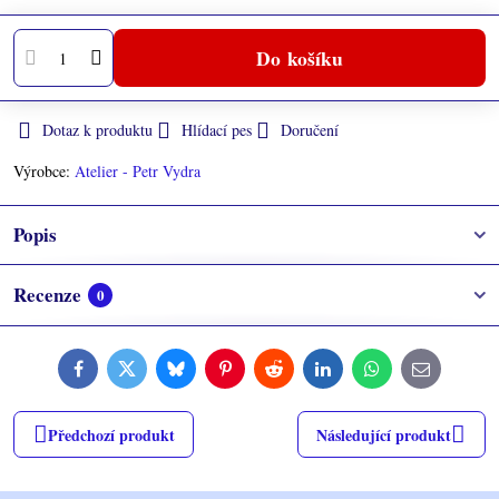
Do košíku
Dotaz k produktu
Hlídací pes
Doručení
Výrobce:
Atelier - Petr Vydra
Popis
Recenze
0
Facebook
Twitter
Bluesky
Pinterest
Reddit
LinkedIn
WhatsApp
E-
mail
Předchozí produkt
Následující produkt