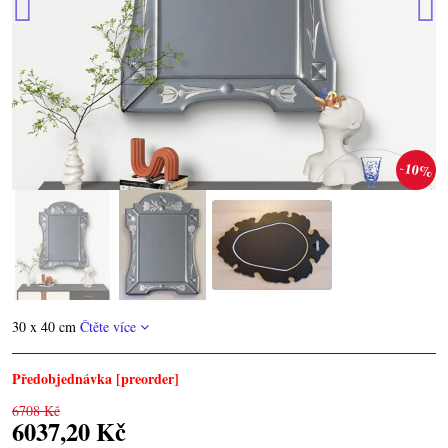
10%
30 x 40 cm
Čtěte více
Předobjednávka [preorder]
6708 Kč
6037,20 Kč