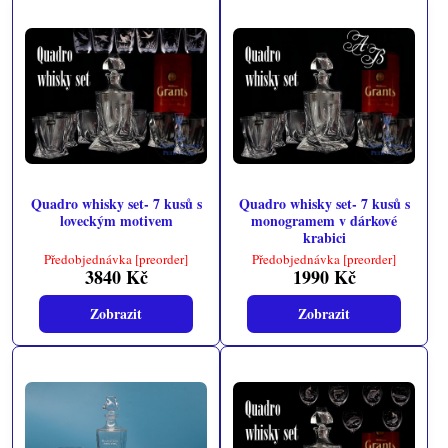
Quadro whisky set- 7 kusů s
Quadro whisky set- 7 kusů s
loveckým motivem
monogramem v dárkové
krabici
Předobjednávka [preorder]
Předobjednávka [preorder]
3840 Kč
1990 Kč
Zobrazit
Zobrazit