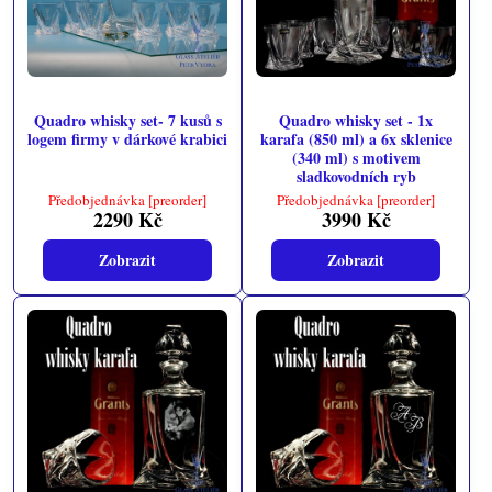
Quadro whisky set- 7 kusů s
Quadro whisky set - 1x
logem firmy v dárkové krabici
karafa (850 ml) a 6x sklenice
(340 ml) s motivem
sladkovodních ryb
Předobjednávka [preorder]
Předobjednávka [preorder]
2290 Kč
3990 Kč
Zobrazit
Zobrazit