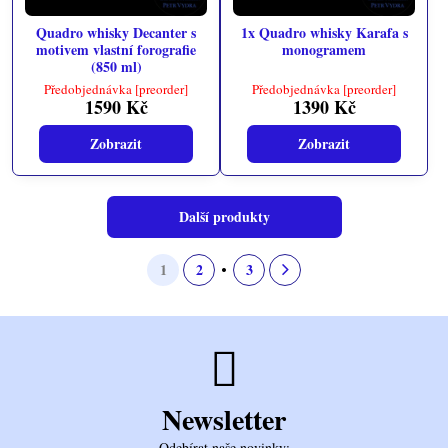
Quadro whisky Decanter s
1x Quadro whisky Karafa s
motivem vlastní forografie
monogramem
(850 ml)
Předobjednávka [preorder]
Předobjednávka [preorder]
1590 Kč
1390 Kč
Zobrazit
Zobrazit
Další produkty
1
2
3
Newsletter
Odebírat naše novinky: