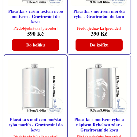
Placatka s vaším textem nebo
Placatka s motivem mořská
motivem - Gravírování do
ryba - Gravírování do kovu
kovu
Předobjednávka [preorder]
Předobjednávka [preorder]
590 Kč
390 Kč
Do košíku
Do košíku
Placatka s motivem mořská
Placatka s motivem ryba a
ryba marlín - Gravírování do
nápisem Rybolovu zdar -
kovu
Gravírování do kovu
Předobjednávka [preorder]
Předobjednávka [preorder]