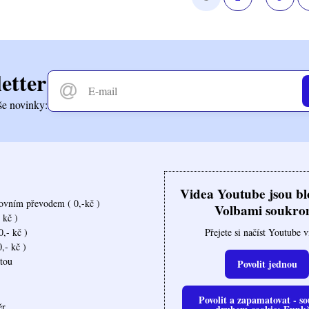
etter
še novinky:
Videa Youtube jsou b
ovním převodem ( 0,-kč )
Volbami soukro
 kč )
Přejete si načíst Youtube 
,- kč )
,- kč )
rtou
Povolit jednou
Povolit a zapamatovat - so
ěr