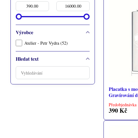
Od:
Do:
Výrobce
Atelier - Petr Vydra (52)
Hledat text
Prohledat
výsledky
filtru
Placatka s mo
fulltextem
Gravírování d
Předobjednávka 
390 Kč