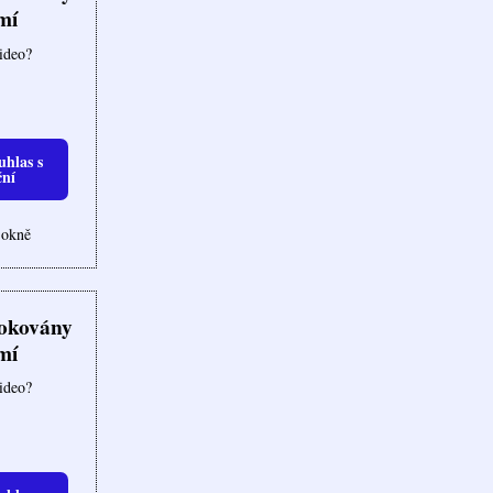
mí
video?
uhlas s
ční
 okně
lokovány
mí
video?