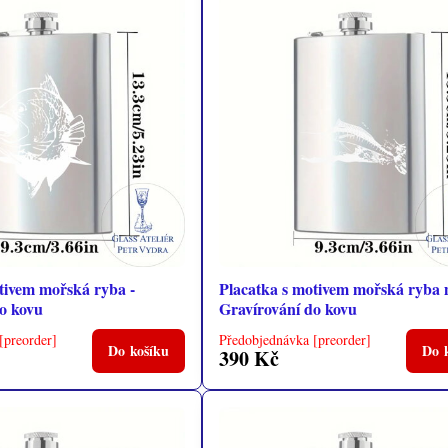
tivem mořská ryba -
Placatka s motivem mořská ryba 
o kovu
Gravírování do kovu
[preorder]
Předobjednávka [preorder]
Do košíku
Do 
390 Kč