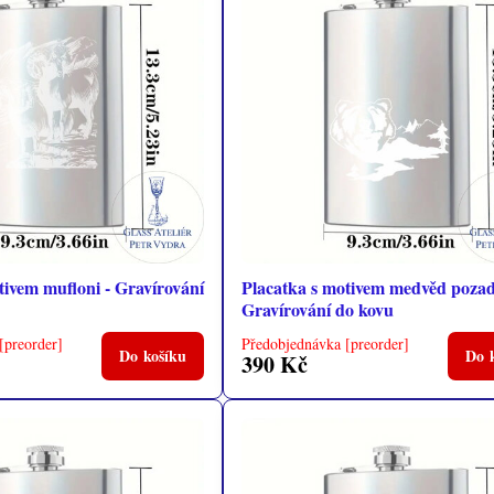
tivem mufloni - Gravírování
Placatka s motivem medvěd pozad
Gravírování do kovu
[preorder]
Předobjednávka [preorder]
Do košíku
Do 
390 Kč