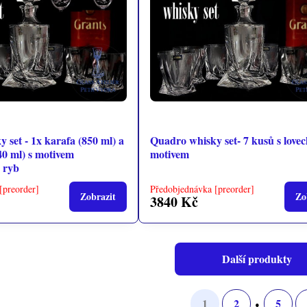
 set - 1x karafa (850 ml) a
Quadro whisky set- 7 kusů s love
40 ml) s motivem
motivem
 ryb
[preorder]
Předobjednávka [preorder]
Zobrazit
Zo
3840 Kč
Další produkty
1
2
5