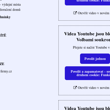
druhem cookie: Funk
- výdejní místa
ovna doručení domů
Otevřít video v novém
dmínky
Videa Youtube jsou b
SÍTĚ
Volbami soukro
Přejete si načíst Youtube 
Povolit jednou
ZE
Povolit a zapamatovat - so
firmy.cz
druhem cookie: Funk
Otevřít video v novém
Videa Youtube jsou b