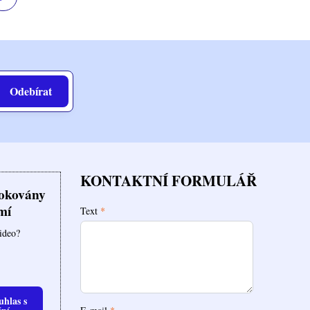
Odebírat
KONTAKTNÍ FORMULÁŘ
lokovány
mí
Text
*
video?
uhlas s