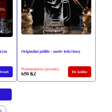
ckým
Originální půllitr - motiv letící husy
Předobjednávka [preorder]
brazit
Do košíku
650 Kč