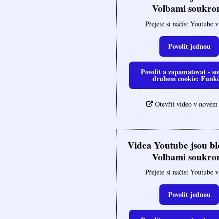
Volbami soukro
Přejete si načíst Youtube 
Povolit jednou
Povolit a zapamatovat - so
druhem cookie: Funk
Otevřít video v novém
Videa Youtube jsou b
Volbami soukro
Přejete si načíst Youtube 
Povolit jednou