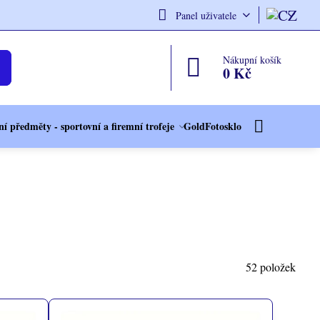
Panel uživatele
Nákupní košík
0 Kč
í předměty - sportovní a firemní trofeje
GoldFotosklo
52
položek