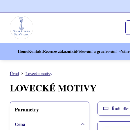
Home
Kontakt
Recenze zákazníků
Pískování a gravírování
Náhr
Úvod
Lovecke motivy
LOVECKÉ MOTIVY
Řadit dle:
Parametry
Cena