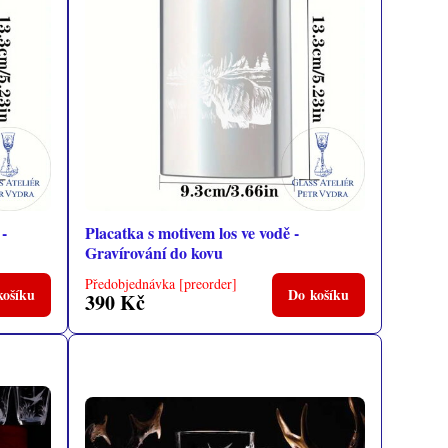
 -
Placatka s motivem los ve vodě -
Gravírování do kovu
Předobjednávka [preorder]
košíku
Do košíku
390 Kč