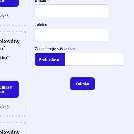
ční
E-mail
*
 okně
Telefon
lokovány
mí
Zde nahrajte váš soubor
video?
Odeslat
uhlas s
ční
 okně
lokovány