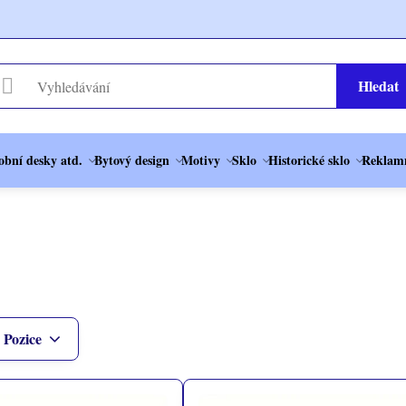
Hledat
obní desky atd.
Bytový design
Motivy
Sklo
Historické sklo
Reklamn
Pozice