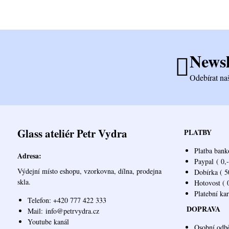
Newsl
Odebírat na
Glass ateliér Petr Vydra
PLATBY
Platba bank
Adresa:
Paypal
( 0,-
Výdejní místo eshopu, vzorkovna, dílna, prodejna
Dobírka ( 50
skla.
Hotovost ( 0
Platební ka
Telefon: +420 777 422 333
DOPRAVA
Mail:
info@petrvydra.cz
Youtube kaná
l
Osobní odb