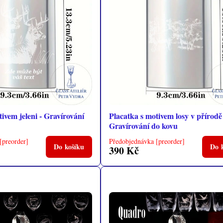
ivem jeleni - Gravírování
Placatka s motivem losy v přírodě
Gravírování do kovu
[preorder]
Předobjednávka [preorder]
Do košíku
Do 
390 Kč