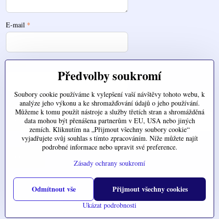
E-mail
*
Telefon
Předvolby soukromí
Soubory cookie používáme k vylepšení vaší návštěvy tohoto webu, k
analýze jeho výkonu a ke shromažďování údajů o jeho používání.
Zde nahrajte váš soubor
Můžeme k tomu použít nástroje a služby třetích stran a shromážděná
data mohou být přenášena partnerům v EU, USA nebo jiných
zemích. Kliknutím na „Přijmout všechny soubory cookie“
vyjadřujete svůj souhlas s tímto zpracováním. Níže můžete najít
podrobné informace nebo upravit své preference.
Odeslat
Zásady ochrany soukromí
Odmítnout vše
Přijmout všechny cookies
©
2026
Copyright
Předvolby soukromí
Zásady ochrany soukromí
Ukázat podrobnosti
Vytvořeno systémem:
ByznysWeb.cz