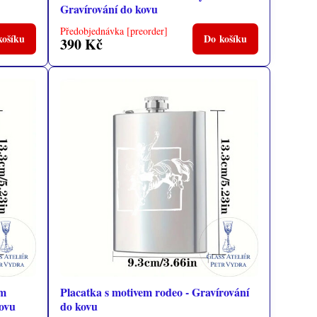
Gravírování do kovu
Předobjednávka [preorder]
košíku
Do košíku
390 Kč
em
Placatka s motivem rodeo - Gravírování
kovu
do kovu