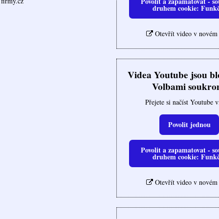
Povolit a zapamatovat - so
firmy.cz
druhem cookie: Funk
Otevřít video v novém
Videa Youtube jsou b
Volbami soukro
Přejete si načíst Youtube 
Povolit jednou
Povolit a zapamatovat - so
druhem cookie: Funk
Otevřít video v novém