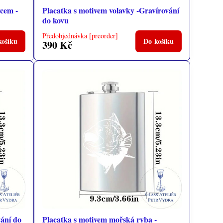
vcem -
Placatka s motivem volavky -Gravírování
do kovu
Předobjednávka [preorder]
košíku
Do košíku
390 Kč
vání do
Placatka s motivem mořská ryba -