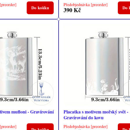
[preorder]
Předobjednávka [preorder]
Do košíku
Do 
390 Kč
tivem mufloni - Gravírování
Placatka s motivem mořský svět -
Gravírování do kovu
[preorder]
Předobjednávka [preorder]
Do košíku
Do 