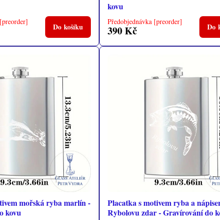
kovu
[preorder]
Předobjednávka [preorder]
Do košíku
Do 
390 Kč
tivem mořská ryba marlín -
Placatka s motivem ryba a nápis
o kovu
Rybolovu zdar - Gravírování do 