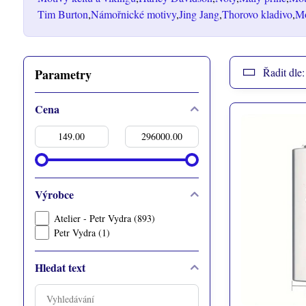
Tim Burton
Námořnické motivy
Jing Jang
Thorovo kladivo
Mo
Řadit dle:
Parametry
Cena
Od:
Do:
Výrobce
Atelier - Petr Vydra (893)
Petr Vydra (1)
Hledat text
Prohledat