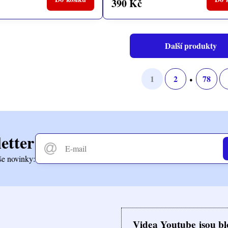
390 Kč
Další produkty
1
2
78
etter
še novinky:
Videa Youtube jsou b