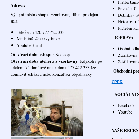
Platba bank
Adresa:
Paypal
( 0,-
Výdejní místo eshopu, vzorkovna, dílna, prodejna
Dobírka ( 50
skla.
Hotovost ( 0
Platební ka
Telefon: +420 777 422 333
DOPRAVA
Mail:
info@petrvydra.cz
Youtube kaná
l
Osobní odb
Otevírací doba eshopu
: Nonstop
Zásilkovna
Otevírací doba ateliéru a vzorkovny
: Kdykoliv po
Zásilk
telefonické domluvě na telefonu 777 422 333 lze
Obchodní po
domluvit schůzku nebo konzultaci objednávky.
GPDR
SOCIÁLNÍ 
Facebook
Youtube
VAŠE RECEN