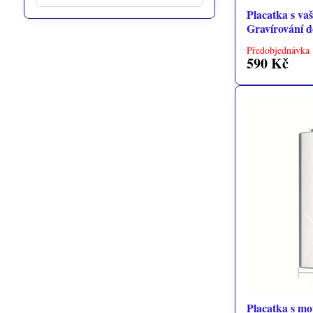
výsledky
Placatka s va
filtru
Gravírování d
fulltextem
Předobjednávka 
590 Kč
Placatka s mo