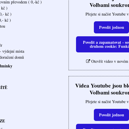
ovním převodem ( 0,-kč )
Volbami soukro
 kč )
Přejete si načíst Youtube 
,- kč )
,- kč )
rtou
Povolit jednou
Povolit a zapamatovat - so
ěr
druhem cookie: Funk
- výdejní místa
ovna doručení domů
Otevřít video v novém
dmínky
Videa Youtube jsou b
SÍTĚ
Volbami soukro
Přejete si načíst Youtube 
Povolit jednou
ZE