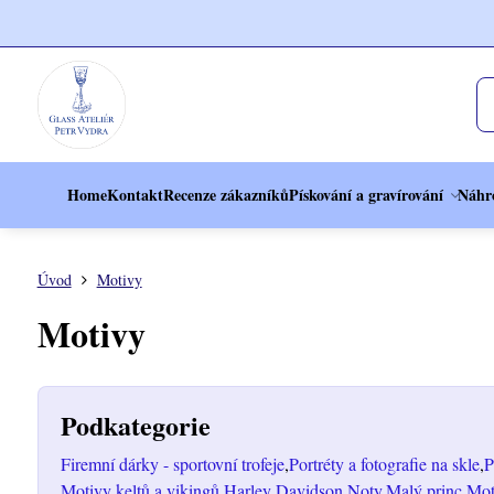
Home
Kontakt
Recenze zákazníků
Pískování a gravírování
Náhr
Úvod
Motivy
Motivy
Podkategorie
Firemní dárky - sportovní trofeje
Portréty a fotografie na skle
P
Motivy keltů a vikingů
Harley Davidson
Noty
Malý princ
Mot