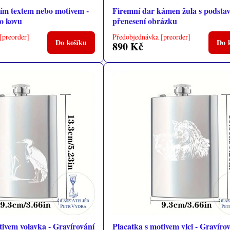
ším textem nebo motivem -
Firemní dar kámen žula s podsta
o kovu
přenesení obrázku
[preorder]
Předobjednávka [preorder]
Do košíku
Do 
890 Kč
tivem volavka - Gravírování
Placatka s motivem vlci - Gravíro