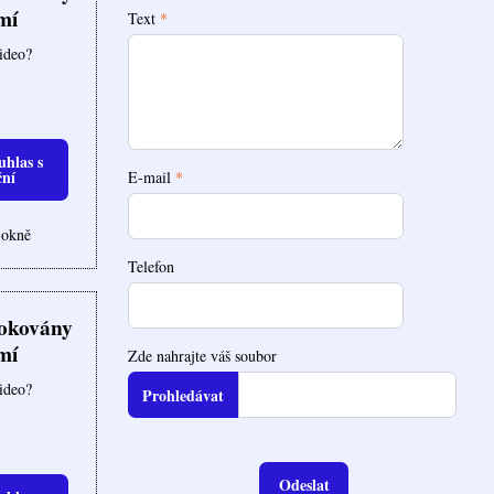
mí
Text
*
video?
uhlas s
ční
E-mail
*
 okně
Telefon
lokovány
mí
Zde nahrajte váš soubor
video?
Odeslat