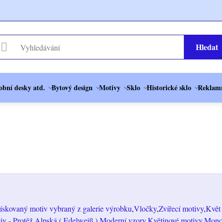
Hledat
obní desky atd.
Bytový design
Motivy
Sklo
Historické sklo
Reklamn
ískovaný motiv vybraný z galerie výrobku
Vločky
Zvířecí motivy
Květ 
iv - Protěž Alpská ( Edelweiß )
Moderní vzory
Květinové motivy
Mono