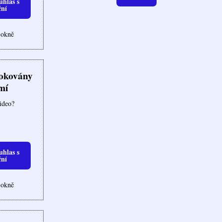
uhlas s
ční
 okně
lokovány
mí
video?
uhlas s
ční
 okně