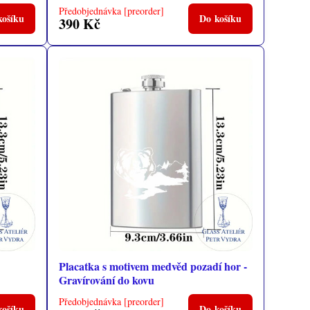
Předobjednávka [preorder]
košíku
Do košíku
390 Kč
Placatka s motivem medvěd pozadí hor -
Gravírování do kovu
Předobjednávka [preorder]
košíku
Do košíku