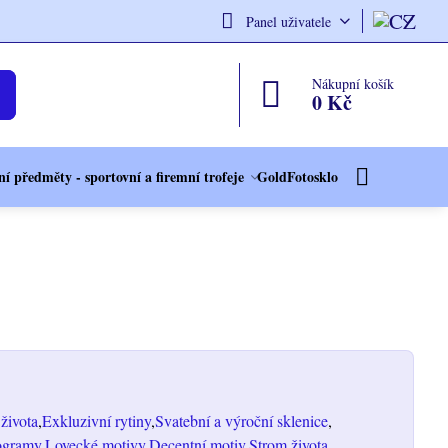
Panel uživatele
Nákupní košík
0 Kč
í předměty - sportovní a firemní trofeje
GoldFotosklo
života
Exkluzivní rytiny
Svatební a výroční sklenice
gramy
Lovecké motivy
Decentní motiv
Strom života