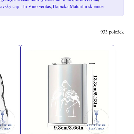
vský čáp - In Vino veritas
Tlapička
Maturitní sklenice
933
položek