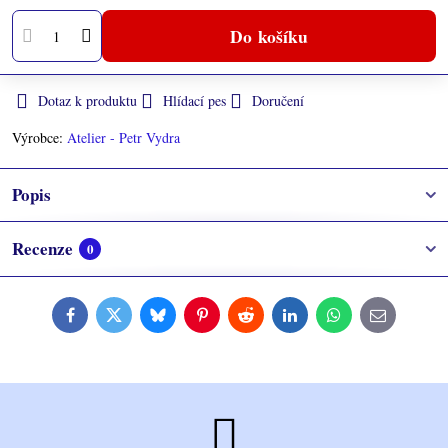
Do košíku
Dotaz k produktu
Hlídací pes
Doručení
Výrobce:
Atelier - Petr Vydra
Popis
Recenze
0
Facebook
Twitter
Bluesky
Pinterest
Reddit
LinkedIn
WhatsApp
E-
mail