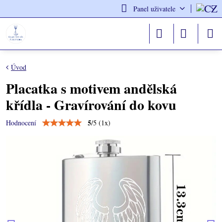
Panel uživatele
Úvod
Placatka s motivem andělská
křídla - Gravírování do kovu
5
/
5
(
1
x)
Hodnocení