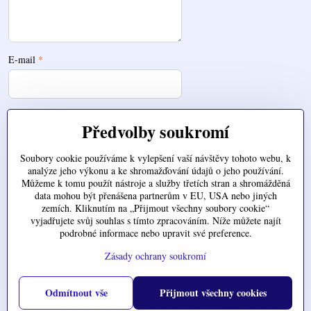
E-mail
*
Telefon
Předvolby soukromí
Soubory cookie používáme k vylepšení vaší návštěvy tohoto webu, k
analýze jeho výkonu a ke shromažďování údajů o jeho používání.
Zde nahrajte váš soubor
Můžeme k tomu použít nástroje a služby třetích stran a shromážděná
data mohou být přenášena partnerům v EU, USA nebo jiných
zemích. Kliknutím na „Přijmout všechny soubory cookie“
vyjadřujete svůj souhlas s tímto zpracováním. Níže můžete najít
podrobné informace nebo upravit své preference.
Odeslat
Zásady ochrany soukromí
Odmítnout vše
Přijmout všechny cookies
©
2026
Copyright
Předvolby soukromí
Zásady ochrany soukromí