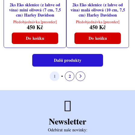
2ks Eko sklenice (z lahve od
2ks Eko sklenice (z lahve od
vína) mini olivová (7 cm, 7,5
vína) malá olivová (10 cm, 7,5
cm) Harley Davidson
cm) Harley Davidson
Předobjednávka [preorder]
Předobjednávka [preorder]
450 Kč
450 Kč
Do košíku
Do košíku
Další produkty
1
2
Newsletter
Odebírat naše novinky: