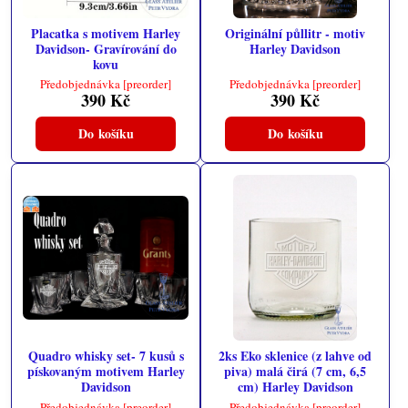
Placatka s motivem Harley
Originální půllitr - motiv
Davidson- Gravírování do
Harley Davidson
kovu
Předobjednávka [preorder]
Předobjednávka [preorder]
390 Kč
390 Kč
Do košíku
Do košíku
Quadro whisky set- 7 kusů s
2ks Eko sklenice (z lahve od
pískovaným motivem Harley
piva) malá čirá (7 cm, 6,5
Davidson
cm) Harley Davidson
Předobjednávka [preorder]
Předobjednávka [preorder]