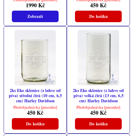
1990 Kč
450 Kč
Zobrazit
Do košíku
2ks Eko sklenice (z lahve od
2ks Eko sklenice (z lahve od
piva) střední čirá (10 cm, 6,5
piva) velká čirá (13 cm, 6,5
cm) Harley Davidson
cm) Harley Davidson
Předobjednávka [preorder]
Předobjednávka [preorder]
450 Kč
450 Kč
Do košíku
Do košíku